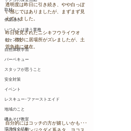
透明度は昨日に引き続き、やや白っぽ
取材
い感じではありましたが、まずまず見
えていました。
作業潜水
いつもとは違う業務
昨日発見されたニシキフウライウオ
キャンプ
は、微妙に居場所がズレましたが、土
管魚礁に健在。
自然体験学習
バーベキュー
スタッフが思うこと
安全対策
イベント
レスキュー･ファーストエイド
地域のこと
磯あそび教室
自分的にはコッチの方が嬉しいかも･･･
環境保全活動
っていうテンジクダイ系ネタ、ヨコス