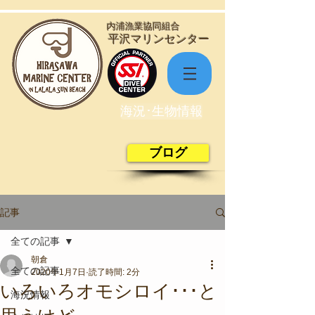
​内浦漁業協同組合
​平沢マリンセンター
海況･生物情報
ブログ
記事
全ての記事
朝倉
全ての記事
2020年1月7日
読了時間: 2分
いろいろオモシロイ･･･と
海況情報