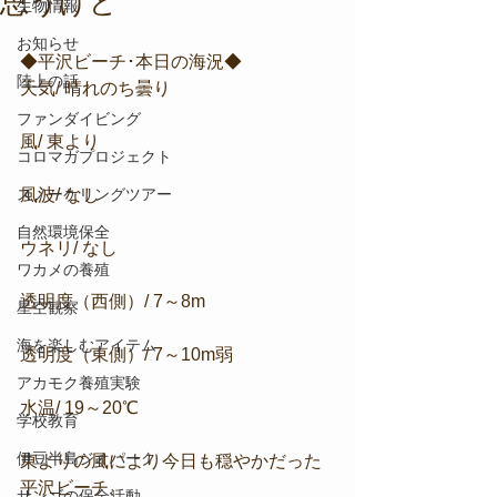
思うけど
生物情報
お知らせ
◆平沢ビーチ･本日の海況◆
陸上の話
天気/ 晴れのち曇り
ファンダイビング
風/ 東より
コロマガプロジェクト
スノーケリングツアー
風波/ なし
自然環境保全
ウネリ/ なし
ワカメの養殖
透明度（西側）/ 7～8m
星空観察
海を楽しむアイテム
透明度（東側）/ 7～10m弱
アカモク養殖実験
水温/ 19～20℃
学校教育
伊豆半島ジオパーク
東よりの風により今日も穏やかだった
平沢ビーチ。
サンゴの保全活動