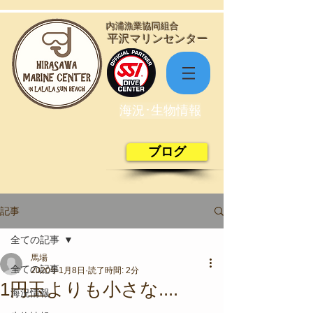
​内浦漁業協同組合
​平沢マリンセンター
海況･生物情報
ブログ
記事
全ての記事
馬場
全ての記事
2020年1月8日
読了時間: 2分
1円玉よりも小さな....
海況情報