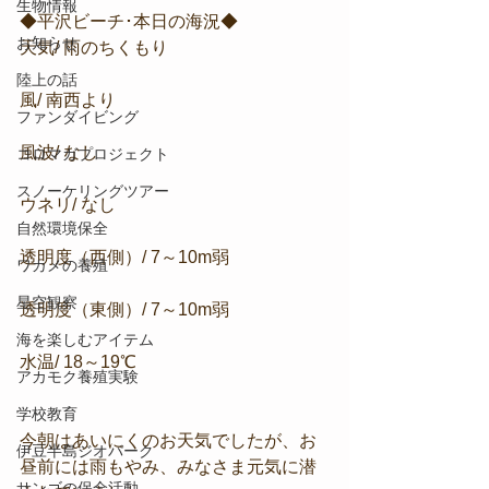
生物情報
◆平沢ビーチ･本日の海況◆
お知らせ
天気/ 雨のちくもり
陸上の話
風/ 南西より
ファンダイビング
風波/ なし
コロマガプロジェクト
スノーケリングツアー
ウネリ/ なし
自然環境保全
透明度（西側）/ 7～10m弱
ワカメの養殖
星空観察
透明度（東側）/ 7～10m弱
海を楽しむアイテム
水温/ 18～19℃
アカモク養殖実験
学校教育
今朝はあいにくのお天気でしたが、お
伊豆半島ジオパーク
昼前には雨もやみ、みなさま元気に潜
サンゴの保全活動