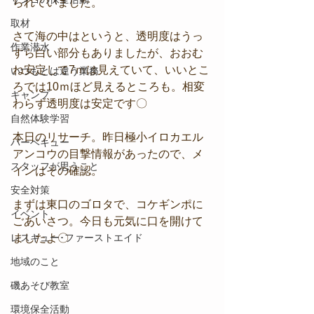
られていました。
取材
さて海の中はというと、透明度はうっ
作業潜水
すら白い部分もありましたが、おおむ
ね安定して7ｍは見えていて、いいとこ
いつもとは違う業務
ろでは10ｍほど見えるところも。相変
キャンプ
わらず透明度は安定です〇
自然体験学習
本日のリサーチ。昨日極小イロカエル
バーベキュー
アンコウの目撃情報があったので、メ
スタッフが思うこと
インはその確認。
安全対策
まずは東口のゴロタで、コケギンポに
イベント
ごあいさつ。今日も元気に口を開けて
レスキュー･ファーストエイド
ましたよ〇
地域のこと
磯あそび教室
環境保全活動