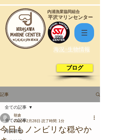
​内浦漁業協同組合
​平沢マリンセンター
海況･生物情報
ブログ
記事
全ての記事
朝倉
全ての記事
2020年2月28日
読了時間: 1分
今日もノンビリな穏やか
海況情報