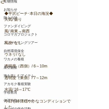
さ
生物情報
お知らせ
◆平沢ビーチ･本日の海況◆
陸上の話
天気/ 曇り
ファンダイビング
風/ 南東→南西
コロマガプロジェクト
スノーケリングツアー
風波/ なし
自然環境保全
ウネリ/ なし
ワカメの養殖
透明度（西側）/ 6～10m
星空観察
海を楽しむアイテム
透明度（東側）/ 7～12m
アカモク養殖実験
水温/ 16～17℃
学校教育
伊豆半島ジオパーク
今日も終日穏やかなコンディションで
した。
サンゴの保全活動