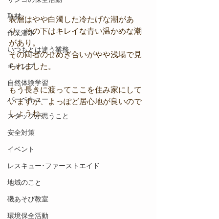
取材
表層はやや白濁した冷たげな潮があ
り、その下はキレイな青い温かめな潮
作業潜水
があり。
いつもとは違う業務
その両者のせめぎ合いがやや浅場で見
キャンプ
られました。
自然体験学習
もう長きに渡ってここを住み家にして
バーベキュー
いますが、よっぽど居心地が良いので
しょうね。 
スタッフが思うこと
安全対策
イベント
レスキュー･ファーストエイド
地域のこと
磯あそび教室
環境保全活動