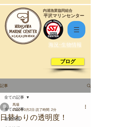
​内浦漁業協同組合
​平沢マリンセンター
海況･生物情報
ブログ
記事
全ての記事
馬場
全ての記事
2020年3月2日
読了時間: 2分
日替わりの透明度！
海況情報