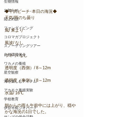
生物情報
お知らせ
◆平沢ビーチ･本日の海況◆
天気/雨のち曇り
陸上の話
ファンダイビング
風/ 東より
コロマガプロジェクト
風波/ なし
スノーケリングツアー
自然環境保全
ウネリ/ なし
ワカメの養殖
透明度（西側）/ 8～12m
星空観察
透明度（東側）/ 8～12m
海を楽しむアイテム
アカモク養殖実験
水温/ 16℃
学校教育
朝からの雨も午前中には上がり、穏や
伊豆半島ジオパーク
かな海況の1日でした。
サンゴの保全活動