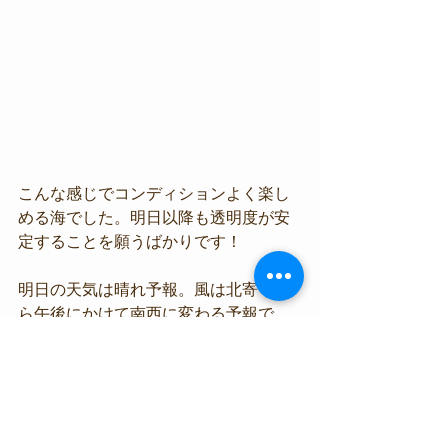
こんな感じでコンディションよく楽し
める海でした。明日以降も透明度が安
定することを願うばかりです！
明日の天気は晴れ予報。風は北寄りか
ら午後にかけて南西に変わる予報で
す。
ビーチは問題なく潜水可能です。ボー
トは午前中のほうが無難かと思われま
す。