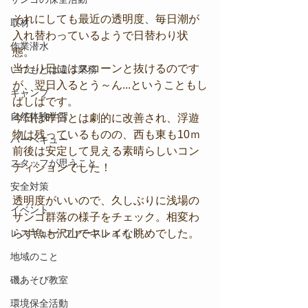
それにしても最近の透明度、毎日潮が
取材
入れ替わっているようで日替わり状
作業潜水
態。
当たり日にはスコーンと抜けるのです
いつもとは違う業務
が、翌日入るとう～ん...ということもし
キャンプ
ばしばです。
自然体験学習
今日は昨日とは劇的に改善され、浮遊
物は残っているものの、西も東も10ｍ
バーベキュー
前後は安定して見える素晴らしいコン
スタッフが思うこと
ディションでした！
安全対策
透明度がいいので、久しぶりに浅場の
イベント
サンゴ群落の様子をチェック。相変わ
レスキュー･ファーストエイド
らず魚も沢山でキレイな眺めでした。
地域のこと
磯あそび教室
環境保全活動