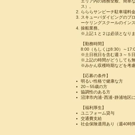
エリア内の雑務全般、簡単な
ス）。
らららサンビーチ駐車場料
スキューバダイビングのプ
ーケリングスクールのイン
操船業務。
​※上記１と２は必須となり
【勤務時間】
8:00（もしくは8:30）～17:
※土日祝日を含む週３～５
​※上記の時間がどうしても
※みかん収穫時期などを考
【応募の条件】
明るい性格で健康な方
20～55歳の方
協調性のある方
沼津市内浦･西浦･静浦地区
【福利厚生】
ユニフォーム貸与
交通費支給
​社会保険適用あり（週40時