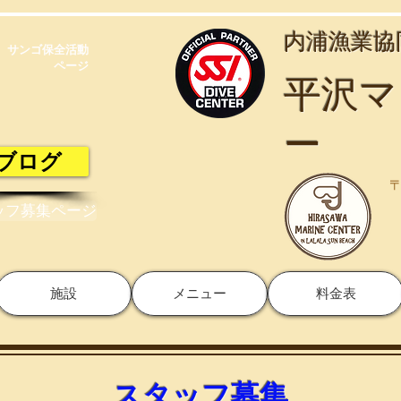
​内浦漁業
サンゴ保全活動​
ページ
​平沢
ー
ブログ
〒
ッフ募集ページ
施設
メニュー
料金表
スタッフ募集