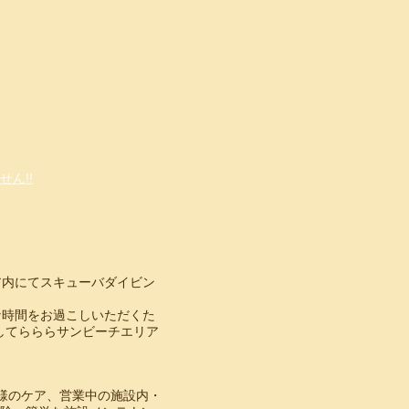
ん!!
ア内にてスキューバダイビン
な時間をお過こしいただくた
してらららサンビーチエリア
様のケア、営業中の施設内・