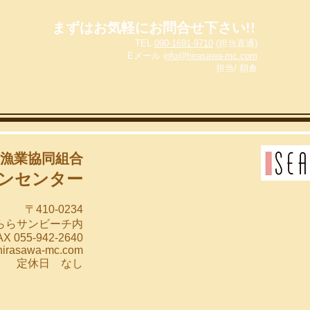
まずはお気軽にお問合せ下さい!!
TEL
090-1691-9710
(担当直通)
Eメール i
nfo@hirasawa-mc.com
​担当/ 朝倉
漁業協同組合
ンセンター
〒410-0234
らららサンビーチ内
X 055-942-2640
hirasawa-mc.com
00 定休日 なし