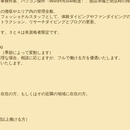
事務作業、パソコン操作〈WordやExcel程度〉、開店準備と閉店時の
金の徴収やエリア内の管理全般。
ロフェッショナルスタッフとして、体験ダイビングやファンダイビング
ストラクション、リサーチダイビングとブログの更新。
ます。３と４は有資格者限定です。
00
日（季節によって変動します）
無理な場合、相談に応じますが、フルで働ける方を優遇いたします。
慮いたします。
に在住の方、もしくはその近隣の地域に在住の方。
間以上働ける方）