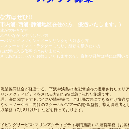
な方はぜひ!!
沼津市内浦･西浦･静浦地区在住の方、優遇いたします。)
然が大好きな方
れ合いながら生活したい方
ーバダイビングやシュノーケリングが大好きな方
マスターやインストラクターになり、経験を積みたい方
には海に入る仕事ではありません。
さえあればしっかりお教えいたしますので、
資格や経験は特には問いませ
】
浦漁業協同組合が経営する、平沢や淡島の地先海域内の指定されたエリ
マリンアクティビティをされる方のために設けられた施設です。
管理、海に関するアドバイスや情報提供、ご利用の方にできるだけ快適
やシュノーケラ―向けのスクールやツアーの開催/監督、指定管理者と
収業務（7月8月以外）などを行っております。
ダイビングサービス･マリンアクティビティ専門施設）の運営業務（お客