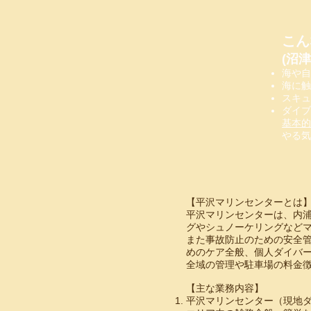
こん
​(
海や自
海に触
スキュ
ダイブ
基本的
やる気
【平沢マリンセンターとは
平沢マリンセンターは、内
グやシュノーケリングなど
また事故防止のための安全
めのケア全般、個人ダイバー
全域の管理や駐車場の料金徴
【主な業務内容】
平沢マリンセンター（現地