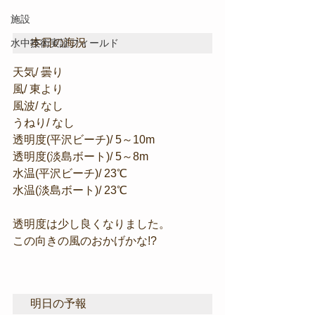
施設
本日の海況
水中技術実証フィールド
天気/ 曇り
風/ 東より
風波/ なし
うねり/ なし
透明度(平沢ビーチ)/ 5～10m
透明度(淡島ボート)/ 5～8m
水温(平沢ビーチ)/ 23℃
水温(淡島ボート)/ 23℃
透明度は少し良くなりました。
この向きの風のおかげかな!?
明日の予報