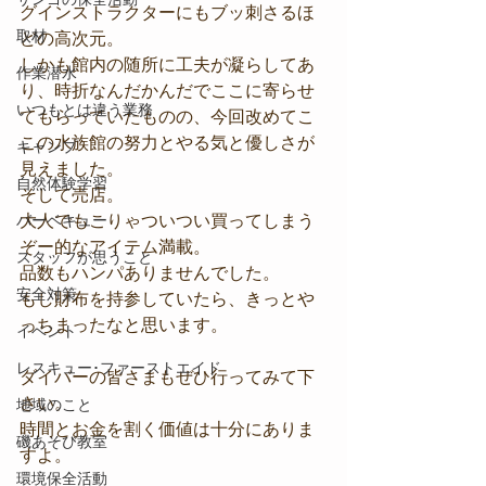
グインストラクターにもブッ刺さるほ
取材
どの高次元。
しかも館内の随所に工夫が凝らしてあ
作業潜水
り、時折なんだかんだでここに寄らせ
いつもとは違う業務
てもらっていたものの、今回改めてこ
この水族館の努力とやる気と優しさが
キャンプ
見えました。
自然体験学習
そして売店。
バーベキュー
大人でもこりゃついつい買ってしまう
ぞー的なアイテム満載。
スタッフが思うこと
品数もハンパありませんでした。
安全対策
もし財布を持参していたら、きっとや
っちまったなと思います。
イベント
レスキュー･ファーストエイド
ダイバーの皆さまもぜひ行ってみて下
さい。
地域のこと
時間とお金を割く価値は十分にありま
磯あそび教室
すよ。
環境保全活動