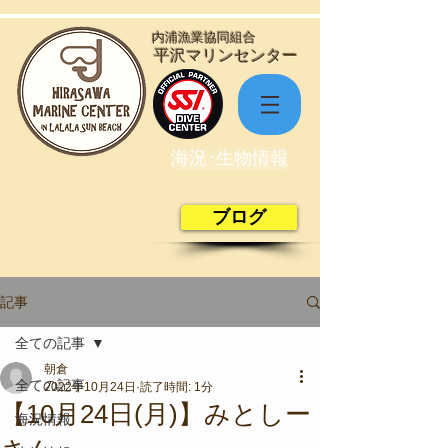
​内浦漁業協同組合
​平沢マリンセンター
海況･生物情報
ブログ
記事
全ての記事
朝倉
全ての記事
2022年10月24日
読了時間: 1分
【10月24日(月)】みとしー
海況情報