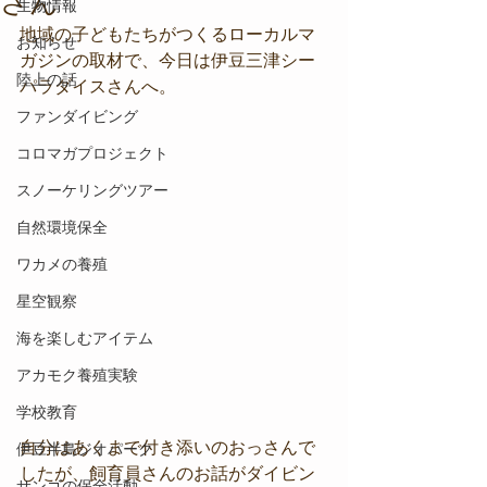
さん
生物情報
地域の子どもたちがつくるローカルマ
お知らせ
ガジンの取材で、今日は伊豆三津シー
陸上の話
パラダイスさんへ。
ファンダイビング
コロマガプロジェクト
スノーケリングツアー
自然環境保全
ワカメの養殖
星空観察
海を楽しむアイテム
アカモク養殖実験
学校教育
自分はあくまで付き添いのおっさんで
伊豆半島ジオパーク
したが、飼育員さんのお話がダイビン
サンゴの保全活動