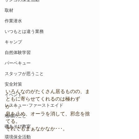
取材
作業潜水
いつもとは違う業務
キャンプ
自然体験学習
バーベキュー
スタッフが思うこと
安全対策
いろんなのがたくさん居るものの、ま
イベント
ともに寄らせてくれるのは極わず
レスキュー･ファーストエイド
か･･･。
息を止め、オーラを消して、邪念を捨
地域のこと
てる。
磯あそび教室
それでもまぁなかなか･･･。
環境保全活動