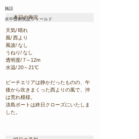
施設
本日の海況
水中技術実証フィールド
天気/ 晴れ
風/ 西より
風波/ なし
うねり/ なし
透明度/ 7～12m
水温/ 20～21℃
ビーチエリアは静かだったものの、午
後から吹きまくった西よりの風で、沖
は荒れ模様。
淡島ボートは終日クローズにいたしま
した。