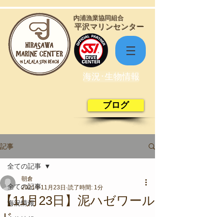
​内浦漁業協同組合
​平沢マリンセンター
海況･生物情報
ブログ
記事
全ての記事
朝倉
全ての記事
2021年11月23日
読了時間: 1分
【11月23日】泥ハゼワール
海況情報