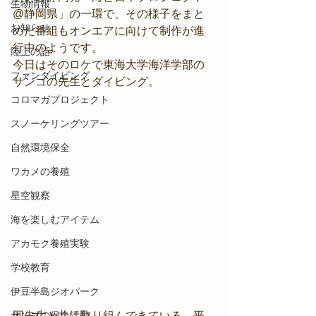
生物情報
@静岡県」の一環で、その様子をまと
お知らせ
めた番組もオンエアに向けて制作が進
行中のようです。
陸上の話
今日はそのロケで東海大学海洋学部の
ファンダイビング
サンゴの先生とダイビング。
コロマガプロジェクト
スノーケリングツアー
自然環境保全
ワカメの養殖
星空観察
海を楽しむアイテム
アカモク養殖実験
学校教育
伊豆半島ジオパーク
サンゴの保全活動
同先生と共に取り組んできている、平