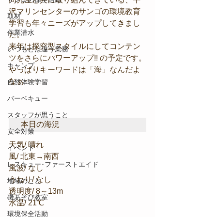
沢マリンセンターのサンゴの環境教育
取材
学習も年々ニーズがアップしてきまし
作業潜水
た。
来年は探究型スタイルにしてコンテン
いつもとは違う業務
ツをさらにパワーアップ!! の予定です。
キャンプ
やっぱりキーワードは「海」なんだよ
なぁ･･･。
自然体験学習
バーベキュー
スタッフが思うこと
本日の海況
安全対策
天気/ 晴れ
イベント
風/ 北東→南西
レスキュー･ファーストエイド
風波/ なし
うねり/ なし
地域のこと
透明度/ 8～13m
磯あそび教室
水温/ 21℃
環境保全活動