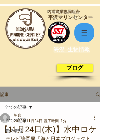
​内浦漁業協同組合
​平沢マリンセンター
海況･生物情報
ブログ
記事
全ての記事
朝倉
全ての記事
2022年11月24日
読了時間: 1分
【11月24日(木)】水中ロケ
海況情報
テレビ静岡発「海と日本プロジェクト