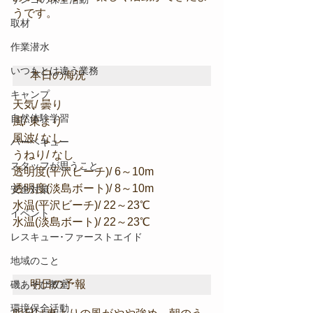
うです。
取材
作業潜水
いつもとは違う業務
本日の海況
キャンプ
天気/ 曇り
自然体験学習
風/ 東より
風波/ なし
バーベキュー
うねり/ なし
スタッフが思うこと
透明度(平沢ビーチ)/ 6～10m
透明度(淡島ボート)/ 8～10m
安全対策
水温(平沢ビーチ)/ 22～23℃
イベント
水温(淡島ボート)/ 22～23℃
レスキュー･ファーストエイド
地域のこと
明日の予報
磯あそび教室
環境保全活動