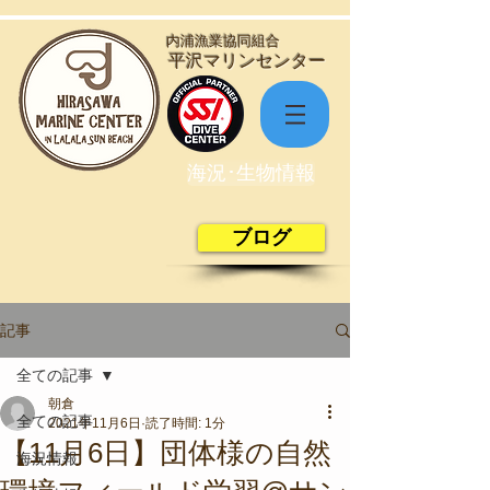
​内浦漁業協同組合
​平沢マリンセンター
海況･生物情報
ブログ
記事
全ての記事
朝倉
全ての記事
2021年11月6日
読了時間: 1分
【11月6日】団体様の自然
海況情報