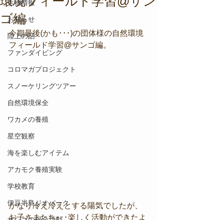
環境フィールド学習@サン
生物情報
ゴ編
お知らせ
今期最後(かも･･･)の団体様の自然環境
陸上の話
フィールド学習@サンゴ編。
ファンダイビング
コロマガプロジェクト
スノーケリングツアー
自然環境保全
ワカメの養殖
星空観察
海を楽しむアイテム
アカモク養殖実験
学校教育
伊豆半島ジオパーク
かなり冷え冷えとする陽気でしたが、
お子さまたち･･･楽しく活動ができたよ
サンゴの保全活動