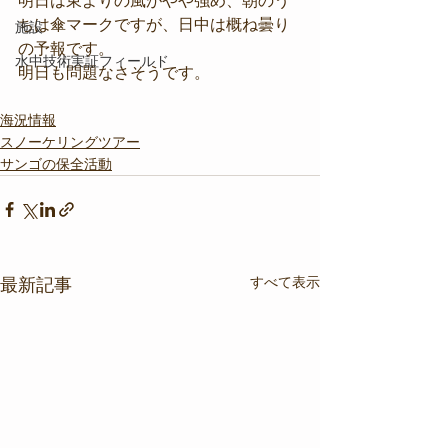
明日は東よりの風がやや強め、朝のう
ちは傘マークですが、日中は概ね曇り
施設
の予報です。
水中技術実証フィールド
明日も問題なさそうです。
海況情報
スノーケリングツアー
サンゴの保全活動
すべて表示
最新記事