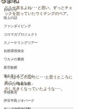
るよね
生物情報
どうせ居るよね･･･と思い、ずっとチェ
お知らせ
ックを怠っていたウミテングのペア。
陸上の話
ファンダイビング
コロマガプロジェクト
スノーケリングツアー
自然環境保全
ワカメの養殖
星空観察
海を楽しむアイテム
やっぱりこの辺りに･･･と思うところに
居てくれました。
アカモク養殖実験
少し大きくなっていたような･･･。
学校教育
伊豆半島ジオパーク
サンゴの保全活動