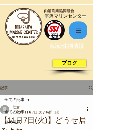
​内浦漁業協同組合
​平沢マリンセンター
海況･生物情報
ブログ
記事
全ての記事
朝倉
全ての記事
2023年11月7日
読了時間: 1分
【11月7日(火)】どうせ居
海況情報