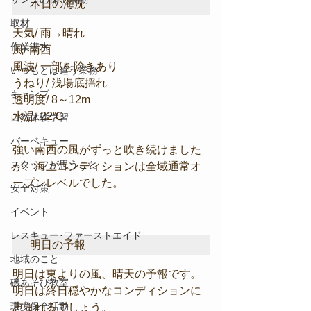
本日の海況
取材
天気/ 雨→晴れ
作業潜水
風/ 南西
風波/ 一部を除きあり
いつもとは違う業務
うねり/ 浅場底揺れ
キャンプ
透明度/ 8～12m
水温/ 22℃
自然体験学習
バーベキュー
強い南西の風がずっと吹き続けました
スタッフが思うこと
が、海上コンディションは全域通常オ
ープンレベルでした。
安全対策
イベント
レスキュー･ファーストエイド
明日の予報
地域のこと
明日は東よりの風、晴天の予報です。
磯あそび教室
明日は終日穏やかなコンディションに
環境保全活動
恵まれるでしょう。