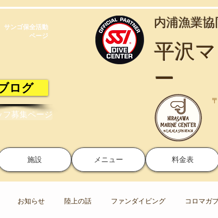
​内浦漁業
サンゴ保全活動​
ページ
​平沢
ー
ブログ
〒
ッフ募集ページ
施設
メニュー
料金表
お知らせ
陸上の話
ファンダイビング
コロマガ