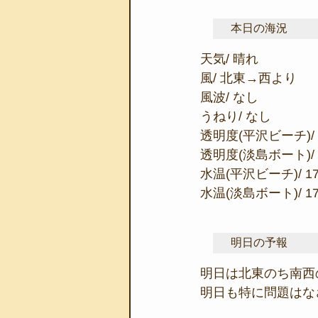
本日の海況
天気/ 晴れ
風/ 北東→西より
風波/ なし
うねり/ なし
透明度(平沢ビーチ)/ 
透明度(淡島ボート)/ 
水温(平沢ビーチ)/ 1
水温(淡島ボート)/ 1
明日の予報
明日は北東のち南西
明日も特に問題はな