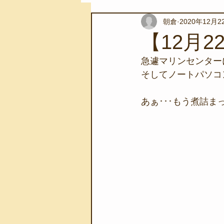
朝倉
2020年12月2
スノーケリングツアー
自然環
【12月2
急遽マリンセンター
学校教育
伊豆半島ジオパーク
そしてノートパソコ
あぁ･･･もう煮詰
自然体験学習
バーベキュー
地域のこと
磯あそび教室