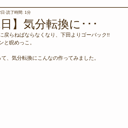
2日
読了時間: 1分
境保全
ワカメの養殖
星空観察
海を楽しむアイテム
2日】気分転換に･･･
に戻らねばならなくなり、下田よりゴーバック!!
サンゴの保全活動
取材
作業潜水
いつもとは違
ンと睨めっこ。
まって、気分転換にこんなの作ってみました。
スタッフが思うこと
安全対策
イベント
レスキュー
環境保全活動
施設
水中技術実証フィールド