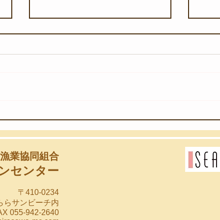
【8月6日(木)】団体様のスノ
【8
ーケリング教室
始め
漁業協同組合
ンセンター
〒410-0234
らららサンビーチ内
X 055-942-2640