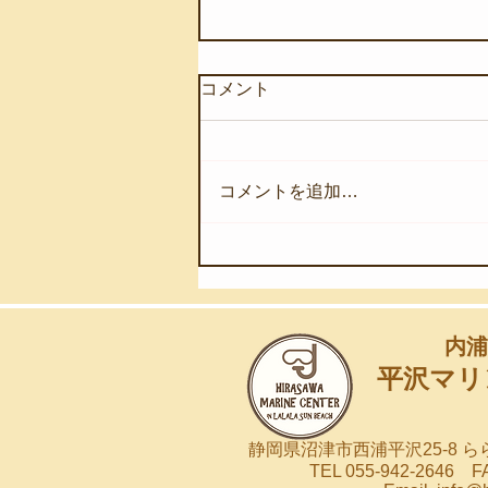
コメント
コメントを追加…
【8月7日(金)】深海の奇跡を
浅海へ
内浦
平沢マリ
静岡県沼津市西浦平沢25-8 
TEL 055-942-2646 FA