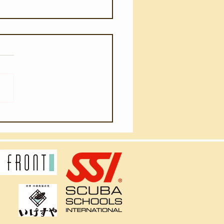
月4日(火)】ウネリが入り
ました