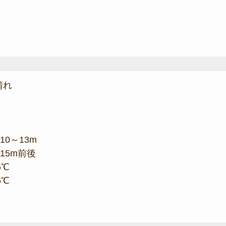
晴れ
10～13m
 15m前後
6℃
6℃