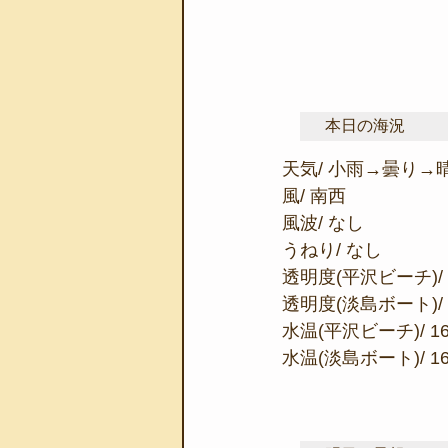
本日の海況
天気/ 小雨→曇り→
風/ 南西
風波/ なし
うねり/ なし
透明度(平沢ビーチ)/ 
透明度(淡島ボート)/
水温(平沢ビーチ)/ 1
水温(淡島ボート)/ 1