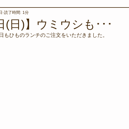
日
読了時間: 1分
境保全
ワカメの養殖
星空観察
海を楽しむアイテム
日(日)】ウミウシも･･･
日もひものランチのご注文をいただきました。
サンゴの保全活動
取材
作業潜水
いつもとは違
スタッフが思うこと
安全対策
イベント
レスキュー
環境保全活動
施設
水中技術実証フィールド