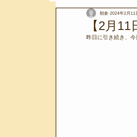
朝倉
2024年2月11
スノーケリングツアー
自然環
【2月11
昨日に引き続き、今
学校教育
伊豆半島ジオパーク
自然体験学習
バーベキュー
地域のこと
磯あそび教室