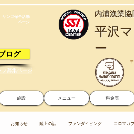
​内浦漁業
サンゴ保全活動​
ページ
​平沢
ー
ブログ
〒
ッフ募集ページ
施設
メニュー
料金表
お知らせ
陸上の話
ファンダイビング
コロマガ