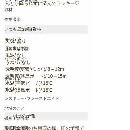
んとか降られずに済んでラッキー♡
取材
作業潜水
本日の海況
いつもとは違う業務
キャンプ
天気/ 曇り
風/ 東より
自然体験学習
風波/ なし
バーベキュー
うねり/ なし
スタッフが思うこと
透明度(平沢ビーチ)/ 8～12m
透明度(淡島ボート)/ 10～15m
安全対策
水温(平沢ビーチ)/ 16℃
イベント
水温(淡島ボート)/ 16℃
レスキュー･ファーストエイド
地域のこと
明日の予報
磯あそび教室
環境保全活動
明日は北東のち南西の風、雨の予報で