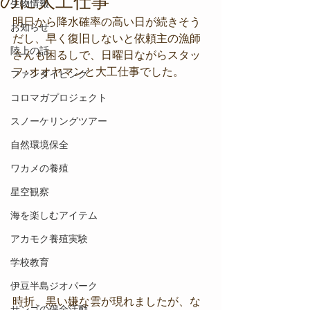
のに大工仕事
生物情報
明日から降水確率の高い日が続きそう
お知らせ
だし、早く復旧しないと依頼主の漁師
陸上の話
さんも困るしで、日曜日ながらスタッ
フ･オオヤマンと大工仕事でした。
ファンダイビング
コロマガプロジェクト
スノーケリングツアー
自然環境保全
ワカメの養殖
星空観察
海を楽しむアイテム
アカモク養殖実験
学校教育
伊豆半島ジオパーク
時折、黒い嫌な雲が現れましたが、な
サンゴの保全活動