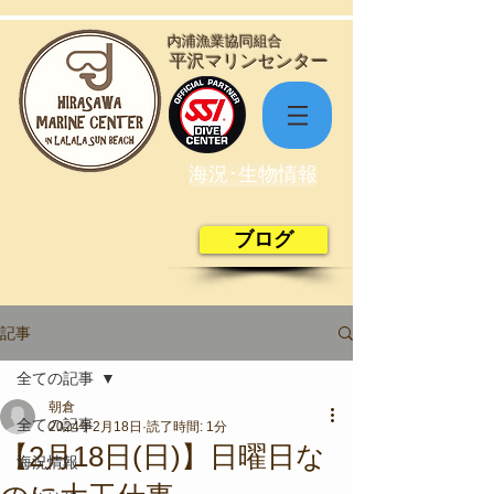
​内浦漁業協同組合
​平沢マリンセンター
海況･生物情報
ブログ
記事
全ての記事
朝倉
全ての記事
2024年2月18日
読了時間: 1分
【2月18日(日)】日曜日な
海況情報