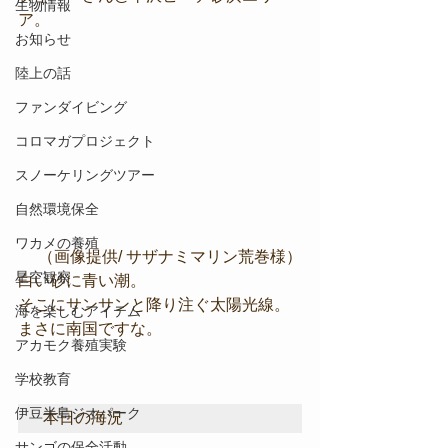
生物情報
ア。
お知らせ
陸上の話
ファンダイビング
コロマガプロジェクト
スノーケリングツアー
自然環境保全
ワカメの養殖
（画像提供/ サザナミマリン荒巻様）
星空観察
白い砂に青い潮。
そこにサンサンと降り注ぐ太陽光線。
海を楽しむアイテム
まさに南国ですな。
アカモク養殖実験
学校教育
伊豆半島ジオパーク
本日の海況
サンゴの保全活動