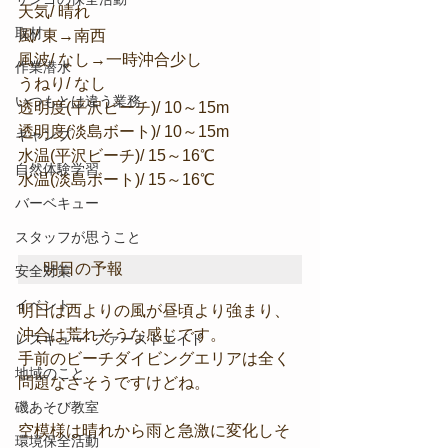
天気/ 晴れ
取材
風/ 東→南西
風波/ なし→一時沖合少し
作業潜水
うねり/ なし
いつもとは違う業務
透明度(平沢ビーチ)/ 10～15m
透明度(淡島ボート)/ 10～15m
キャンプ
水温(平沢ビーチ)/ 15～16℃
自然体験学習
水温(淡島ボート)/ 15～16℃
バーベキュー
スタッフが思うこと
明日の予報
安全対策
イベント
明日は西よりの風が昼頃より強まり、
沖合は荒れそうな感じです。
レスキュー･ファーストエイド
手前のビーチダイビングエリアは全く
地域のこと
問題なさそうですけどね。
磯あそび教室
空模様は晴れから雨と急激に変化しそ
環境保全活動