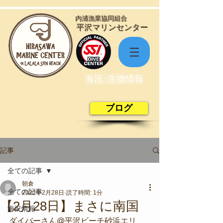
​内浦漁業協同組合
​平沢マリンセンター
海況･生物情報
ブログ
記事
全ての記事
朝倉
全ての記事
2022年2月28日
読了時間: 1分
【2月28日】まさに南国
海況情報
ダイバーさん@平沢ビーチ砂浜エリ