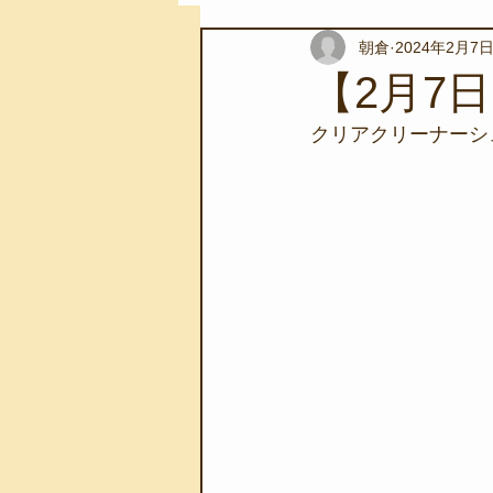
朝倉
2024年2月7
スノーケリングツアー
自然環
【2月7
クリアクリーナーシ
学校教育
伊豆半島ジオパーク
自然体験学習
バーベキュー
地域のこと
磯あそび教室