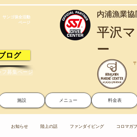
​内浦漁業
サンゴ保全活動​
ページ
​平沢
ー
ブログ
〒
ッフ募集ページ
施設
メニュー
料金表
お知らせ
陸上の話
ファンダイビング
コロマガ