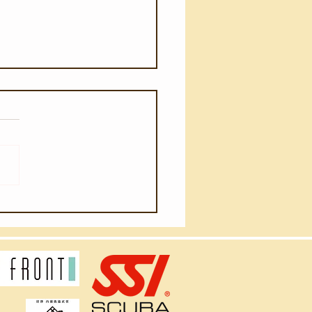
月4日(火)】ウネリが入り
ました