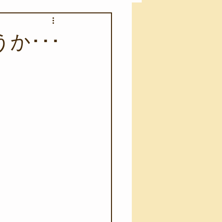
アカモク養殖実験
か･･･
う業務
キャンプ
･ファーストエイド