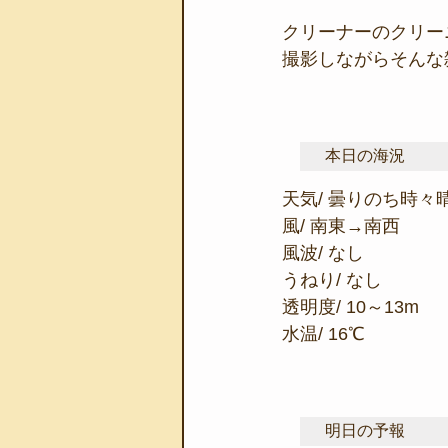
クリーナーのクリー
撮影しながらそんな
本日の海況
天気/ 曇りのち時々
風/ 南東→南西
風波/ なし
うねり/ なし
透明度/ 10～13m
水温/ 16℃
明日の予報