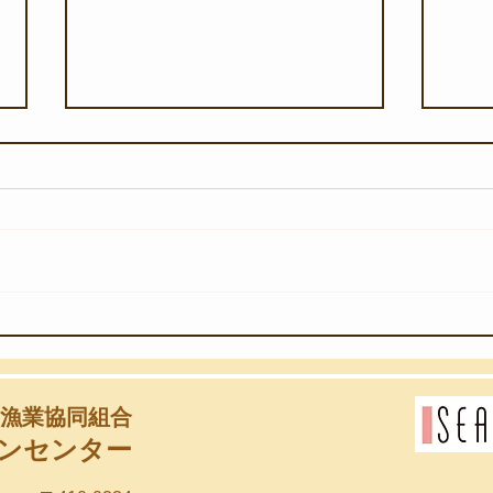
【8月6日(木)】団体様のスノ
【8
ーケリング教室
始め
漁業協同組合
ンセンター