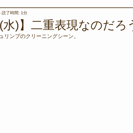
日
読了時間: 1分
境保全
ワカメの養殖
星空観察
海を楽しむアイテム
日(水)】二重表現なのだろう
ュリンプのクリーニングシーン。
サンゴの保全活動
取材
作業潜水
いつもとは違
スタッフが思うこと
安全対策
イベント
レスキュー
環境保全活動
施設
水中技術実証フィールド