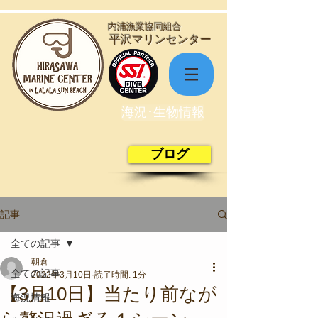
​内浦漁業協同組合
​平沢マリンセンター
海況･生物情報
ブログ
記事
全ての記事
朝倉
全ての記事
2022年3月10日
読了時間: 1分
【3月10日】当たり前なが
海況情報