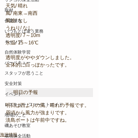
天気/ 晴れ
取材
風/ 南東→南西
風波/ なし
作業潜水
うねり/ なし
いつもとは違う業務
透明度/ 7～10m
キャンプ
水温/ 15～16℃
自然体験学習
透明度がややダウンしました。
バーベキュー
全体的に白っぽかったです。
スタッフが思うこと
安全対策
明日の予報
イベント
レスキュー･ファーストエイド
明日は西よりの風、晴れの予報です。
昼頃から風力が強まりです。
地域のこと
淡島ボートは午前中ですね。
磯あそび教室
海況情報
環境保全活動