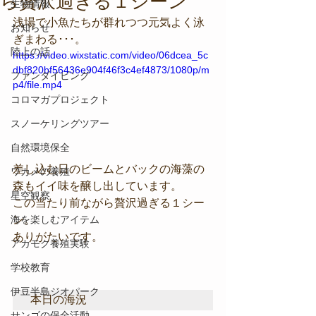
ら贅沢過ぎる１シーン
生物情報
浅場で小魚たちが群れつつ元気よく泳
お知らせ
ぎまわる･･･。
陸上の話
https://video.wixstatic.com/video/06dcea_5c
dbf820bf56436e904f46f3c4ef4873/1080p/m
ファンダイビング
p4/file.mp4
コロマガプロジェクト
スノーケリングツアー
自然環境保全
差し込む日のビームとバックの海藻の
ワカメの養殖
森もイイ味を醸し出しています。
星空観察
この当たり前ながら贅沢過ぎる１シー
ン。
海を楽しむアイテム
ありがたいです。
アカモク養殖実験
学校教育
伊豆半島ジオパーク
本日の海況
サンゴの保全活動