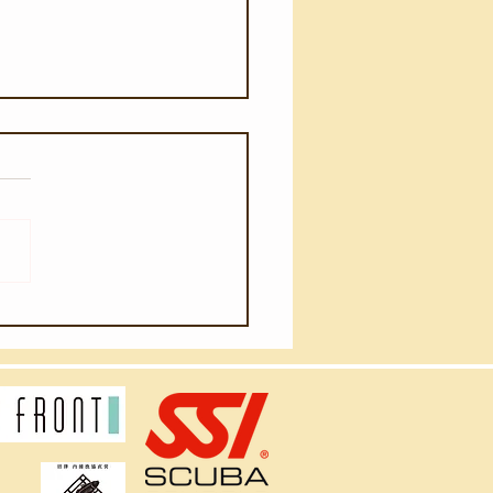
月4日(火)】ウネリが入り
ました