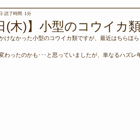
日
読了時間: 1分
境保全
ワカメの養殖
星空観察
海を楽しむアイテム
6日(木)】小型のコウイカ
かけなかった小型のコウイカ類ですが、最近はちらほら
サンゴの保全活動
取材
作業潜水
いつもとは違
変わったのかも･･･と思っていましたが、単なるハズレ
スタッフが思うこと
安全対策
イベント
レスキュー
環境保全活動
施設
水中技術実証フィールド