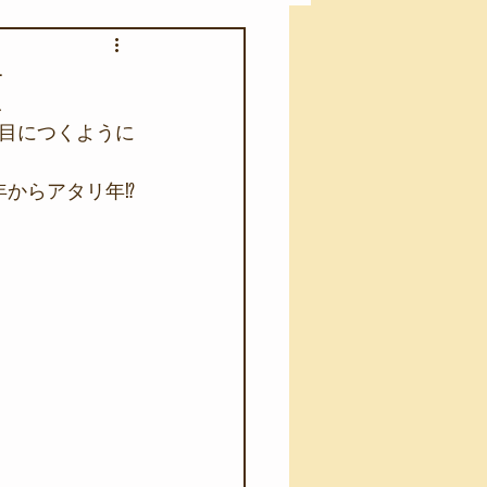
アカモク養殖実験
類
目につくように
う業務
キャンプ
年からアタリ年⁉
･ファーストエイド