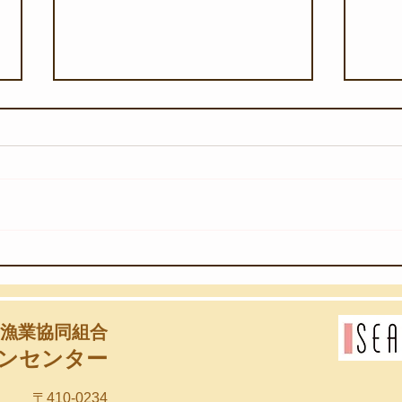
【8月6日(木)】団体様のスノ
【8
ーケリング教室
始め
漁業協同組合
ンセンター
〒410-0234