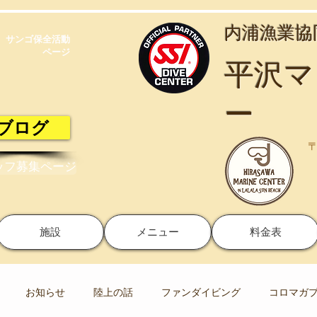
​内浦漁業
サンゴ保全活動​
ページ
​平沢
ー
ブログ
〒
ッフ募集ページ
施設
メニュー
料金表
お知らせ
陸上の話
ファンダイビング
コロマガ