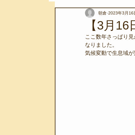
朝倉
2023年3月16
スノーケリングツアー
自然環
【3月1
ここ数年さっぱり見
学校教育
伊豆半島ジオパーク
なりました。
気候変動で生息域が
自然体験学習
バーベキュー
地域のこと
磯あそび教室