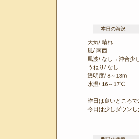
本日の海況
天気/ 晴れ
風/ 南西
風波/ なし→沖合少
うねり/ なし
透明度/ 8～13m
水温/ 16～17℃
昨日は良いところで
今日は少しダウンし