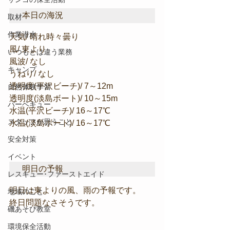
本日の海況
取材
作業潜水
天気/ 晴れ時々曇り
風/ 東より
いつもとは違う業務
風波/ なし
キャンプ
うねり/ なし
透明度(平沢ビーチ)/ 7～12m
自然体験学習
透明度(淡島ボート)/ 10～15m
バーベキュー
水温(平沢ビーチ)/ 16～17℃
スタッフが思うこと
水温(淡島ボート)/ 16～17℃
安全対策
イベント
明日の予報
レスキュー･ファーストエイド
明日は東よりの風、雨の予報です。
地域のこと
終日問題なさそうです。
磯あそび教室
環境保全活動