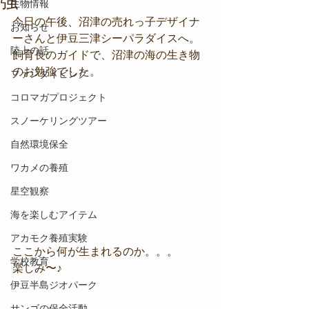
強
生物情報
今日の午後、沼津の売れっ子デザイナ
お知らせ
ーさんと伊豆三津シーパラダイスへ。
陸上の話
飼育長のガイドで、沼津の海の生き物
のお勉強でした。
ファンダイビング
コロマガプロジェクト
スノーケリングツアー
自然環境保全
ワカメの養殖
星空観察
海を楽しむアイテム
アカモク養殖実験
ここから何が生まれるのか。。。
学校教育
楽しみ〜♪
伊豆半島ジオパーク
サンゴの保全活動