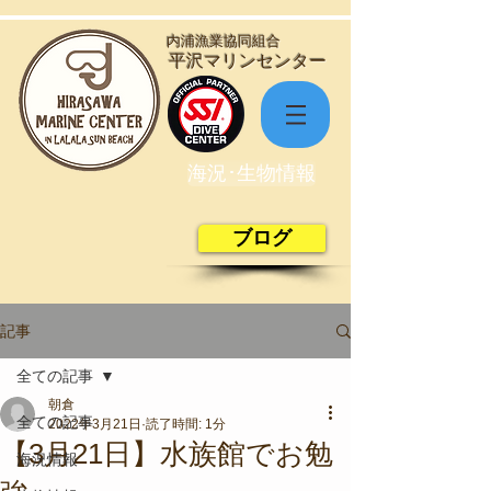
​内浦漁業協同組合
​平沢マリンセンター
海況･生物情報
ブログ
記事
全ての記事
朝倉
全ての記事
2022年3月21日
読了時間: 1分
【3月21日】水族館でお勉
海況情報