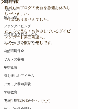
タ情報
生物情報
昨日も当ブログの更新を急遽お休みし
お知らせ
ちゃいました。
陸上の話
申し訳ありませんでした。
ファンダイビング
ところで長らくお休みしているダイビ
コロマガプロジェクト
ングボート第三漁協丸。
スノーケリングツアー
もう少しで復活な感じです。
自然環境保全
ワカメの養殖
星空観察
海を楽しむアイテム
アカモク養殖実験
学校教育
うぅ、ちかれた･･･。(>_<)
伊豆半島ジオパーク
サンゴの保全活動