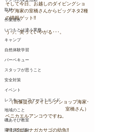
そして今日、お越しのダイビングショ
取材
ップ海家の室橋さんからビッグネタ2種
の情報ゲット!!
作業潜水
いつもとは違う業務
うっ、笑っていやがる･･･。
キャンプ
自然体験学習
バーベキュー
スタッフが思うこと
安全対策
イベント
レスキュー･ファーストエイド
（画像提供/ ダイビングショップ海家･
室橋さん）
地域のこと
ベニカエルアンコウですね。
磯あそび教室
そしてヒレナガカサゴの幼魚!!
環境保全活動