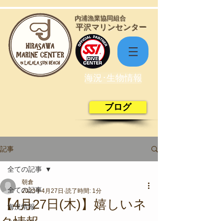
​内浦漁業協同組合
​平沢マリンセンター
海況･生物情報
ブログ
記事
全ての記事
朝倉
全ての記事
2023年4月27日
読了時間: 1分
【4月27日(木)】嬉しいネ
海況情報