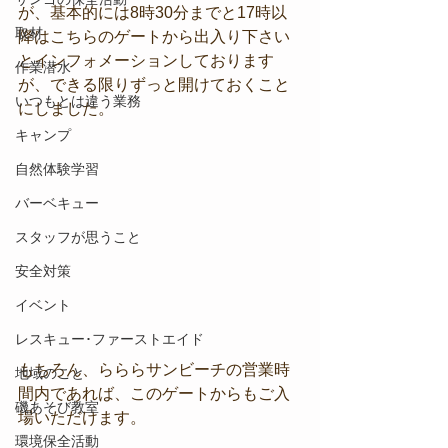
が、基本的には8時30分までと17時以
取材
降はこちらのゲートから出入り下さい
とインフォメーションしております
作業潜水
が、できる限りずっと開けておくこと
いつもとは違う業務
にしました。
キャンプ
自然体験学習
バーベキュー
スタッフが思うこと
安全対策
イベント
レスキュー･ファーストエイド
もちろん、らららサンビーチの営業時
地域のこと
間内であれば、このゲートからもご入
磯あそび教室
場いただけます。
環境保全活動