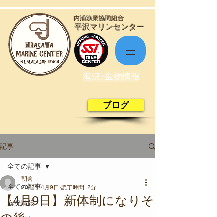
​内浦漁業協同組合
​平沢マリンセンター
海況･生物情報
ブログ
記事
全ての記事
朝倉
全ての記事
2022年4月9日
読了時間: 2分
【4月9日】新体制になりそ
海況情報