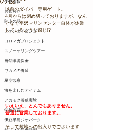
の後･･･
生物情報
以前のダイバー専用ゲート。
お知らせ
4月からは閉め切っておりますが、なん
陸上の話
となく平沢マリンセンター自体が休業
しているような感じ!?
ファンダイビング
コロマガプロジェクト
スノーケリングツアー
自然環境保全
ワカメの養殖
星空観察
海を楽しむアイテム
アカモク養殖実験
いえいえ、とんでもありません。
学校教育
普通に営業しております。
伊豆半島ジオパーク
そして敷地への出入りでございます
サンゴの保全活動