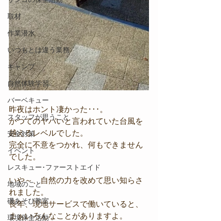
取材
作業潜水
いつもとは違う業務
キャンプ
自然体験学習
バーベキュー
昨夜はホント凄かった･･･。
スタッフが思うこと
かつてのヤバいと言われていた台風を
越えるレベルでした。
安全対策
完全に不意をつかれ、何もできません
イベント
でした。
レスキュー･ファーストエイド
いや～、自然の力を改めて思い知らさ
地域のこと
れました。
磯あそび教室
長年、現地サービスで働いていると、
まぁいろんなことがありますよ。
環境保全活動