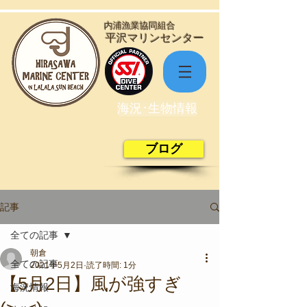
​内浦漁業協同組合
​平沢マリンセンター
海況･生物情報
ブログ
記事
全ての記事
朝倉
全ての記事
2021年5月2日
読了時間: 1分
【5月2日】風が強すぎ
海況情報