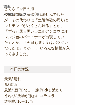
施設
さてさて今日の海。
水中技術実証フィールド
今日は自分、海に入れませんでした
が、その代わりに「土管魚礁の周りは
ウミテングがたくさん居る」とか、
「ずっと居る黒いカエルアンコウにオ
レンジ色のパートナーが出現してい
た」とか、「今日も透明度はバツグン
だったよ」とか･･･、いろんな情報が入
ってきました。
本日の海況
天気/ 晴れ
風/ 南西
風波/ (西側)なし・(東側)少し波あり
うねり/ 浅場が微妙にユラユラ
透明度/ 10～15m