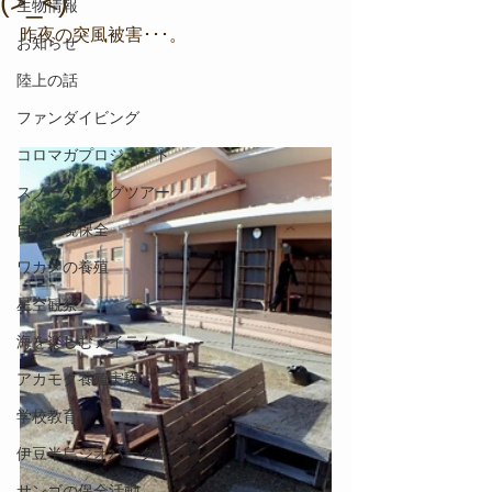
(>_<)
生物情報
昨夜の突風被害･･･。
お知らせ
陸上の話
ファンダイビング
コロマガプロジェクト
スノーケリングツアー
自然環境保全
ワカメの養殖
星空観察
海を楽しむアイテム
アカモク養殖実験
学校教育
伊豆半島ジオパーク
サンゴの保全活動