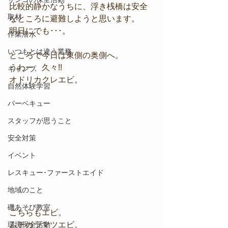
比較的静かなうちに、浮き桟橋は安全
取材
なところに避難しようと思います。
明日にでも･･･。
作業潜水
いつもとは違う業務
ところで今日は東側の奥側へ。
うわー、久々!!
キャンプ
オドリカクレエビ。
自然体験学習
バーベキュー
スタッフが思うこと
安全対策
イベント
レスキュー･ファーストエイド
地域のこと
磯あそび教室
こちらもエビ。
環境保全活動
ムチカラマツエビ。