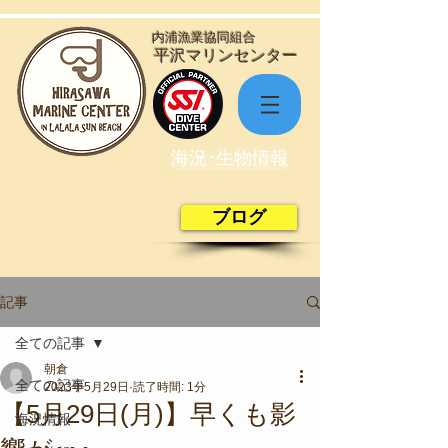
​内浦漁業協同組合
​平沢マリンセンター
海況･生物情報
ブログ
記事
全ての記事
朝倉
全ての記事
2023年5月29日
読了時間: 1分
【5月29日(月)】早くも影
海況情報