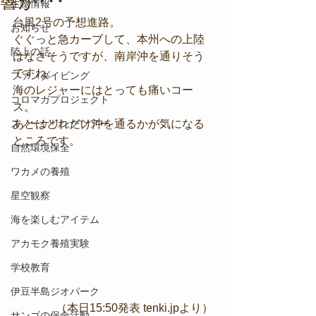
響が･･･
生物情報
台風2号の予想進路。
お知らせ
ぐぐっと急カーブして、本州への上陸
陸上の話
はなさそうですが、南岸沖を通りそう
ですね。
ファンダイビング
海のレジャーにはとっても痛いコー
コロマガプロジェクト
ス。
スノーケリングツアー
あとはどれだけ沖を通るかが気になる
ところです。
自然環境保全
ワカメの養殖
星空観察
海を楽しむアイテム
アカモク養殖実験
学校教育
伊豆半島ジオパーク
（本日15:50発表 tenki.jpより）
サンゴの保全活動