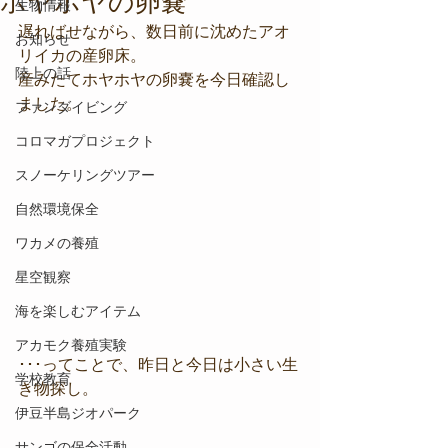
ホヤホヤの卵嚢
生物情報
遅ればせながら、数日前に沈めたアオ
お知らせ
リイカの産卵床。
陸上の話
産みたてホヤホヤの卵嚢を今日確認し
ました。
ファンダイビング
コロマガプロジェクト
スノーケリングツアー
自然環境保全
ワカメの養殖
星空観察
海を楽しむアイテム
アカモク養殖実験
･･･ってことで、昨日と今日は小さい生
学校教育
き物探し。
伊豆半島ジオパーク
サンゴの保全活動