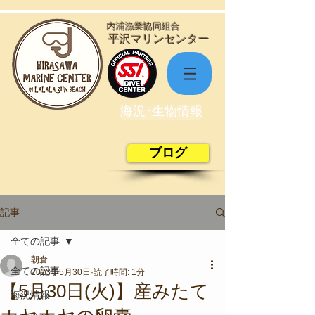
​内浦漁業協同組合
​平沢マリンセンター
海況･生物情報
ブログ
記事
全ての記事
朝倉
全ての記事
2023年5月30日
読了時間: 1分
【5月30日(火)】産みたて
海況情報