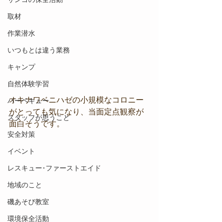
取材
作業潜水
いつもとは違う業務
キャンプ
自然体験学習
オキナワベニハゼの小規模なコロニー
バーベキュー
がとっても気になり、当面定点観察が
スタッフが思うこと
面白そうです。
安全対策
イベント
レスキュー･ファーストエイド
地域のこと
磯あそび教室
環境保全活動