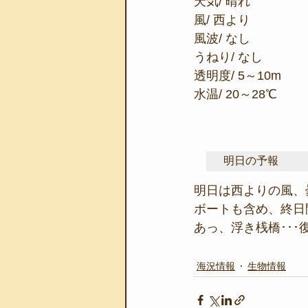
天気/ 晴れ
風/ 西より
風波/ なし
うねり/ なし
透明度/ 5～10m
水温/ 20～28℃
明日の予報
明日は西よりの風、
ボートも含め、終日
あっ、浮き桟橋･･･
海況情報
生物情報