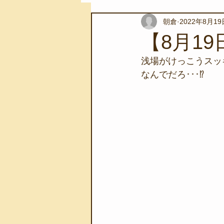
朝倉
2022年8月19
スノーケリングツアー
自然環
【8月1
浅場がけっこうスッ
学校教育
伊豆半島ジオパーク
なんでだろ･･･⁉
自然体験学習
バーベキュー
地域のこと
磯あそび教室