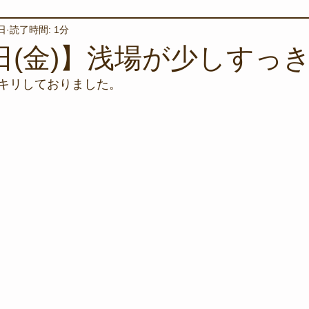
日
読了時間: 1分
境保全
ワカメの養殖
星空観察
海を楽しむアイテム
9日(金)】浅場が少しすっ
キリしておりました。
サンゴの保全活動
取材
作業潜水
いつもとは違
スタッフが思うこと
安全対策
イベント
レスキュー
環境保全活動
施設
水中技術実証フィールド