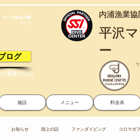
​内浦漁業
サンゴ保全活動​
ページ
​平沢
ー
ブログ
〒
ッフ募集ページ
施設
メニュー
料金表
お知らせ
陸上の話
ファンダイビング
コロマガ