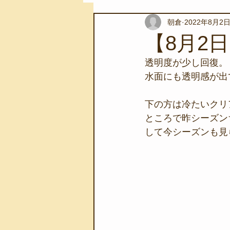
朝倉
2022年8月2
スノーケリングツアー
自然環
【8月2
透明度が少し回復。
学校教育
伊豆半島ジオパーク
水面にも透明感が出
下の方は冷たいクリ
自然体験学習
バーベキュー
ところで昨シーズン
して今シーズンも見
地域のこと
磯あそび教室