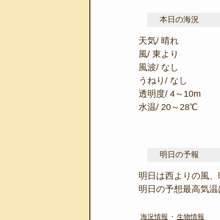
本日の海況
天気/ 晴れ
風/ 東より
風波/ なし
うねり/ なし
透明度/ 4～10m
水温/ 20～28℃
明日の予報
明日は西よりの風、
明日の予想最高気温は
海況情報
生物情報