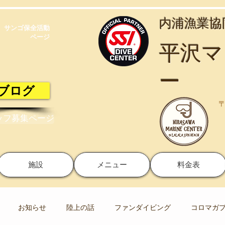
​内浦漁業
サンゴ保全活動​
ページ
​平沢
ー
ブログ
〒
ッフ募集ページ
施設
メニュー
料金表
お知らせ
陸上の話
ファンダイビング
コロマガ