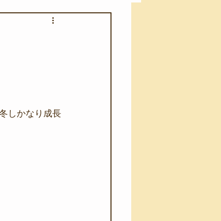
アカモク養殖実験
う業務
キャンプ
･ファーストエイド
冬しかなり成長