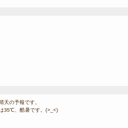
晴天の予報です。
35℃、酷暑です。(>_<)