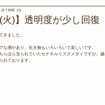
日
読了時間: 1分
境保全
ワカメの養殖
星空観察
海を楽しむアイテム
日(火)】透明度が少し回復
サンゴの保全活動
取材
作業潜水
いつもとは違
てきました。
アな潮があり、生き物もいろいろいて楽しいです。
スタッフが思うこと
安全対策
イベント
レスキュー
ちらほら見られていたセナキルリスズメダイですが、越
られております。
環境保全活動
施設
水中技術実証フィールド