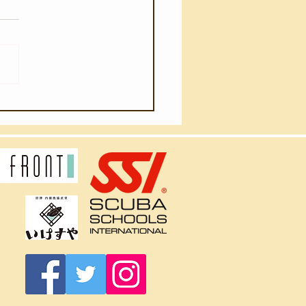
月2日(日)】久々のベニ