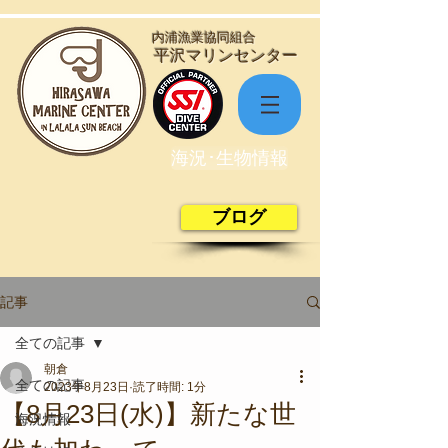
​内浦漁業協同組合
​平沢マリンセンター
海況･生物情報
ブログ
記事
全ての記事
朝倉
全ての記事
2023年8月23日
読了時間: 1分
【8月23日(水)】新たな世
海況情報