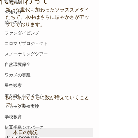
代も加わって
生物情報
新たな世代も加わったソラスズメダイ
お知らせ
たちで、水中はさらに賑やかさがアッ
陸上の話
プしております。
ファンダイビング
コロマガプロジェクト
スノーケリングツアー
自然環境保全
ワカメの養殖
星空観察
海を楽しむアイテム
秋に向けてさらに数が増えていくこと
でしょう。
アカモク養殖実験
学校教育
伊豆半島ジオパーク
本日の海況
サンゴの保全活動