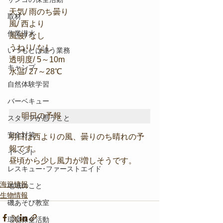
天気/ 雨のち曇り
取材
風/ 西より
作業潜水
風波/ なし
うねり/ なし
いつもとは違う業務
透明度/ 5～10m
キャンプ
水温/ 27～28℃
自然体験学習
バーベキュー
明日の予報
スタッフが思うこと
安全対策
明日は西よりの風、曇りのち晴れの予
報です。
イベント
昼頃から少し風力が増しそうです。
レスキュー･ファーストエイド
海況情報
地域のこと
生物情報
磯あそび教室
環境保全活動