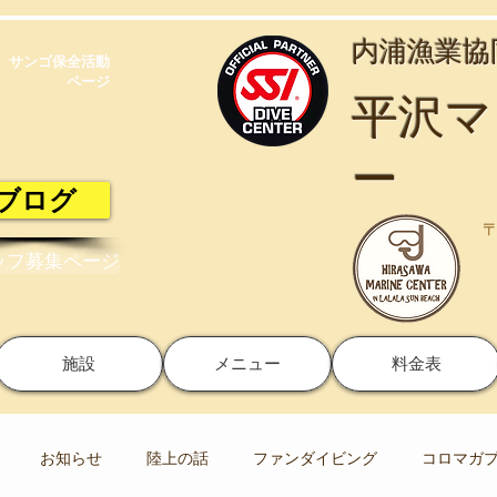
​内浦漁業
サンゴ保全活動​
ページ
​平沢
ー
ブログ
〒
ッフ募集ページ
施設
メニュー
料金表
お知らせ
陸上の話
ファンダイビング
コロマガ