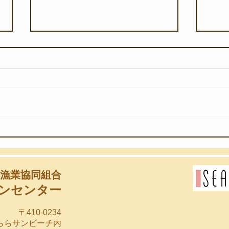
【8月6日(木)】団体様のスノ
【8
ーケリング教室
始め
漁業協同組合
ンセンター
〒410-0234
らららサンビーチ内