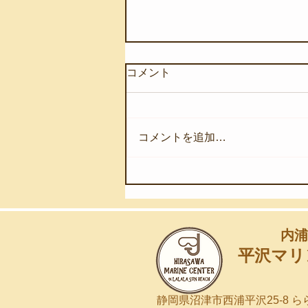
コメント
コメントを追加…
【8月7日(金)】深海の奇跡を
浅海へ
内浦
平沢マリ
静岡県沼津市西浦平沢25-8 