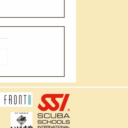
月4日(火)】ウネリが入り
ました