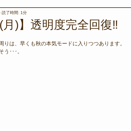
日
読了時間: 1分
境保全
ワカメの養殖
星空観察
海を楽しむアイテム
(月)】透明度完全回復‼︎
サンゴの保全活動
取材
作業潜水
いつもとは違
周りは、早くも秋の本気モードに入りつつあります。
う･･･。
スタッフが思うこと
安全対策
イベント
レスキュー
環境保全活動
施設
水中技術実証フィールド