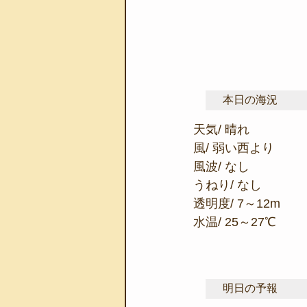
本日の海況
天気/ 晴れ
風/ 弱い西より
風波/ なし
うねり/ なし
透明度/ 7～12m
水温/ 25～27℃
明日の予報