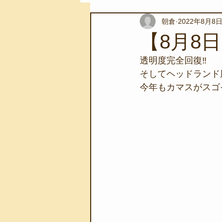
朝倉
2022年8月8
スノーケリングツアー
自然環
【8月8日
透明度完全回復‼︎
学校教育
伊豆半島ジオパーク
そしてヘッドランド
今年もカマスがスゴそ
自然体験学習
バーベキュー
地域のこと
磯あそび教室