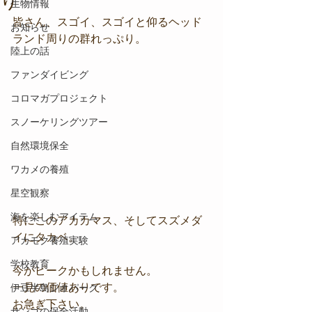
り
生物情報
皆さん、スゴイ、スゴイと仰るヘッド
お知らせ
ランド周りの群れっぷり。
陸上の話
ファンダイビング
コロマガプロジェクト
スノーケリングツアー
自然環境保全
ワカメの養殖
星空観察
海を楽しむアイテム
特にこのアカカマス、そしてスズメダ
イにタカベ。
アカモク養殖実験
学校教育
今がピークかもしれません。
一見の価値ありです。
伊豆半島ジオパーク
お急ぎ下さい。
サンゴの保全活動