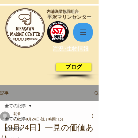
​内浦漁業協同組合
​平沢マリンセンター
海況･生物情報
ブログ
記事
全ての記事
朝倉
全ての記事
2021年9月24日
読了時間: 1分
【9月24日】一見の価値あ
海況情報