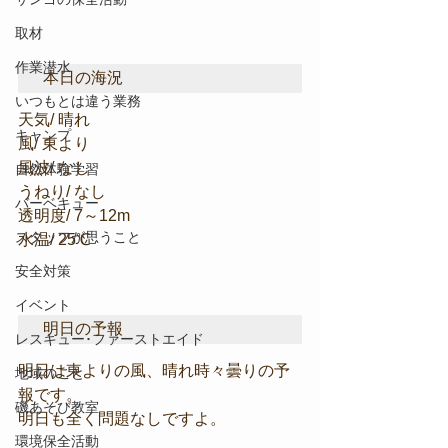
取材
作業潜水
本日の海況
いつもとは違う業務
天気/ 晴れ
キャンプ
風/ 東より
風波/ なし
自然体験学習
うねり/ なし
バーベキュー
透明度/ 7～12m
スタッフが思うこと
水温/ 25℃
安全対策
イベント
明日の予報
レスキュー･ファーストエイド
明日は東よりの風、晴れ時々曇りの予
地域のこと
報です。
磯あそび教室
明日も全く問題なしですよ。
環境保全活動