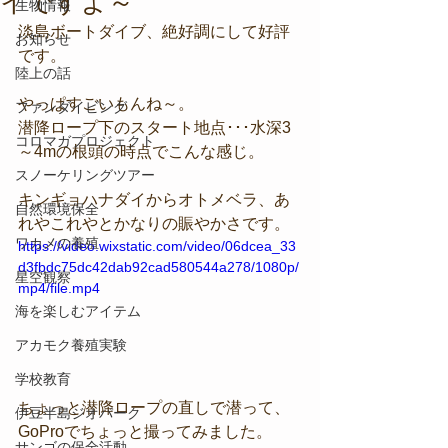
イですよ～
生物情報
淡島ボートダイブ、絶好調にして好評
お知らせ
です。
陸上の話
やっぱすごいもんね～。
ファンダイビング
潜降ロープ下のスタート地点･･･水深3
コロマガプロジェクト
～4mの根頭の時点でこんな感じ。
スノーケリングツアー
キンギョハナダイからオトメベラ、あ
自然環境保全
れやこれやとかなりの賑やかさです。
ワカメの養殖
https://video.wixstatic.com/video/06dcea_33
d3fbdc75dc42dab92cad580544a278/1080p/
星空観察
mp4/file.mp4
海を楽しむアイテム
アカモク養殖実験
学校教育
ちょっと潜降ロープの直しで潜って、
伊豆半島ジオパーク
GoProでちょっと撮ってみました。
サンゴの保全活動