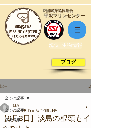
​内浦漁業協同組合
​平沢マリンセンター
海況･生物情報
ブログ
記事
全ての記事
朝倉
全ての記事
2020年9月3日
読了時間: 1分
【9月3日】淡島の根頭もイ
海況情報