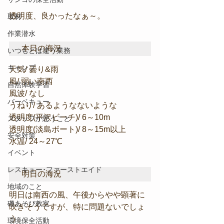
透明度、良かったなぁ～。
取材
作業潜水
本日の海況
いつもとは違う業務
キャンプ
天気/ 曇り&雨
風/ 弱い南西
自然体験学習
風波/ なし
バーベキュー
うねり/ あるようなないような
透明度(平沢ビーチ)/ 6～10m
スタッフが思うこと
透明度(淡島ボート)/ 8～15m以上
安全対策
水温/ 24～27℃
イベント
レスキュー･ファーストエイド
明日の海況
地域のこと
明日は南西の風、午後からやや顕著に
磯あそび教室
吹きそうですが、特に問題ないでしょ
う。
環境保全活動