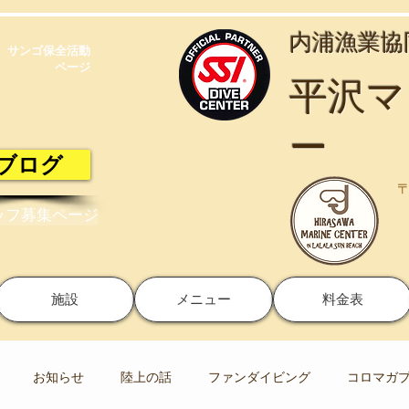
​内浦漁業
サンゴ保全活動​
ページ
​平沢
ー
ブログ
〒
ッフ募集ページ
施設
メニュー
料金表
お知らせ
陸上の話
ファンダイビング
コロマガ