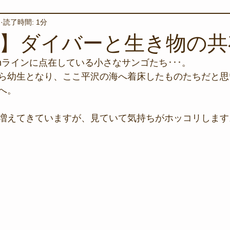
日
読了時間: 1分
境保全
ワカメの養殖
星空観察
海を楽しむアイテム
日】ダイバーと生き物の共
mラインに点在している小さなサンゴたち･･･。
サンゴの保全活動
取材
作業潜水
いつもとは違
ら幼生となり、ここ平沢の海へ着床したものたちだと思
へ。
スタッフが思うこと
安全対策
イベント
レスキュー
増えてきていますが、見ていて気持ちがホッコリします
環境保全活動
施設
水中技術実証フィールド