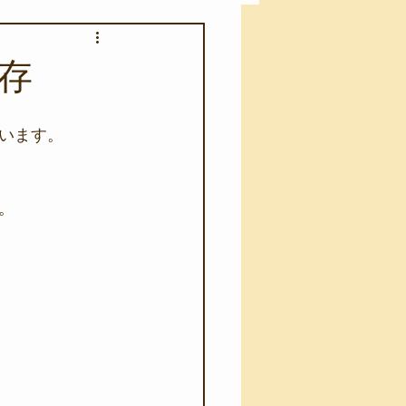
アカモク養殖実験
存
う業務
キャンプ
います。
･ファーストエイド
。