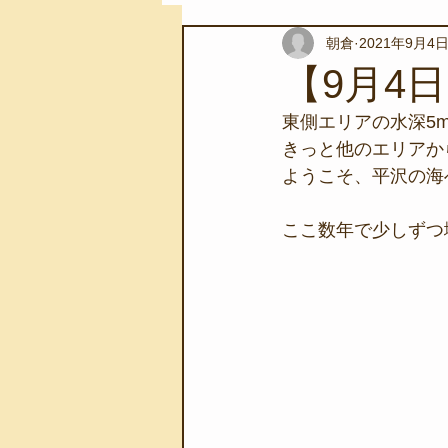
朝倉
2021年9月4
スノーケリングツアー
自然環
【9月4
東側エリアの水深5
学校教育
伊豆半島ジオパーク
きっと他のエリアか
ようこそ、平沢の海
自然体験学習
バーベキュー
ここ数年で少しずつ
地域のこと
磯あそび教室