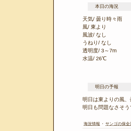
本日の海況
天気/ 曇り時々雨
風/ 東より
風波/ なし
うねり/ なし
透明度/ 3～7m
水温/ 26℃
明日の予報
明日は東よりの風、
明日も問題なさそう
海況情報
サンゴの保全