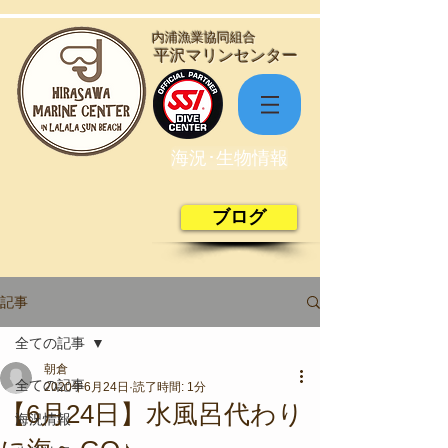
​内浦漁業協同組合
​平沢マリンセンター
海況･生物情報
ブログ
記事
全ての記事
朝倉
全ての記事
2020年6月24日
読了時間: 1分
【6月24日】水風呂代わり
海況情報