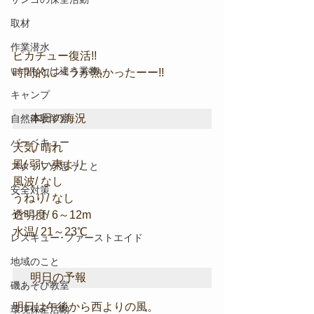
取材
作業潜水
ピカチュー復活!!
いつもとは違う業務
時間的にベラが熱かったーー!!
キャンプ
本日の海況
自然体験学習
バーベキュー
天気/ 晴れ
風/ 弱い東より
スタッフが思うこと
風波/ なし
安全対策
うねり/ なし
イベント
透明度/ 6～12m
水温/ 21～23℃
レスキュー･ファーストエイド
地域のこと
明日の予報
磯あそび教室
明日は午後から西よりの風。
環境保全活動