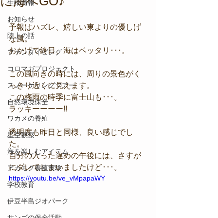
に海へGO♪
生物情報
お知らせ
予報はハズレ、嬉しい東よりの優しげ
陸上の話
な風。
おかげで終日、海はベッタリ･･･。
ファンダイビング
コロマガプロジェクト
この風向きの時には、周りの景色がく
スノーケリングツアー
っきり近くに見えます。
この梅雨の時季に富士山も･･･。
自然環境保全
ラッキーーーー!!
ワカメの養殖
透明度も昨日と同様、良い感じでし
星空観察
た。
海を楽しむアイテム
自分の入った遅めの午後には、さすが
にダレてしまいましたけど･･･。
アカモク養殖実験
https://youtu.be/ve_vMpapaWY
学校教育
伊豆半島ジオパーク
サンゴの保全活動