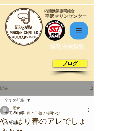
​内浦漁業協同組合
​平沢マリンセンター
海況･生物情報
ブログ
記事
全ての記事
朝倉
全ての記事
2018年3月15日
読了時間: 2分
やっぱり春のアレでしょ
海況情報