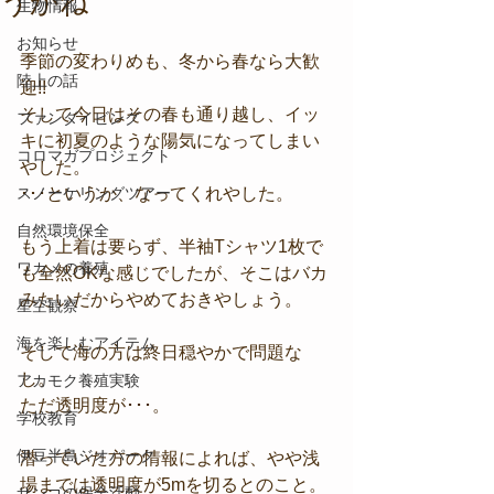
うかね
生物情報
お知らせ
季節の変わりめも、冬から春なら大歓
陸上の話
迎!!
そして今日はその春も通り越し、イッ
ファンダイビング
キに初夏のような陽気になってしまい
コロマガプロジェクト
やした。
スノーケリングツアー
･･･というか、なってくれやした。
自然環境保全
もう上着は要らず、半袖Tシャツ1枚で
ワカメの養殖
も全然OKな感じでしたが、そこはバカ
みたいだからやめておきやしょう。
星空観察
海を楽しむアイテム
そして海の方は終日穏やかで問題な
し。
アカモク養殖実験
ただ透明度が･･･。
学校教育
伊豆半島ジオパーク
潜っていた方の情報によれば、やや浅
場までは透明度が5mを切るとのこと。
サンゴの保全活動