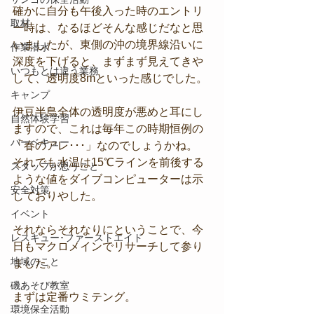
確かに自分も午後入った時のエントリ
取材
ー時は、なるほどそんな感じだなと思
いましたが、東側の沖の境界線沿いに
作業潜水
深度を下げると、まずまず見えてきや
いつもとは違う業務
して、透明度8mといった感じでした。
キャンプ
伊豆半島全体の透明度が悪めと耳にし
自然体験学習
ますので、これは毎年この時期恒例の
バーベキュー
「春のアレ･･･」なのでしょうかね。
それでも水温は15℃ラインを前後する
スタッフが思うこと
ような値をダイブコンピューターは示
安全対策
しておりやした。
イベント
それならそれなりにということで、今
レスキュー･ファーストエイド
日もマクロメインでリサーチして参り
地域のこと
ました。
磯あそび教室
まずは定番ウミテング。
環境保全活動