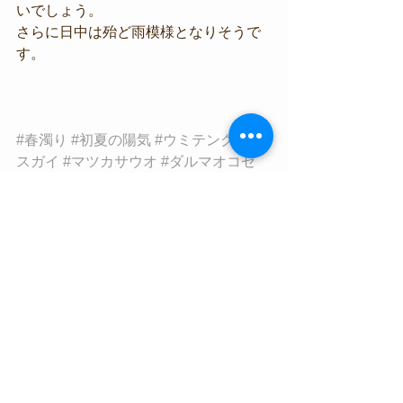
いでしょう。
さらに日中は殆ど雨模様となりそうで
す。
#春濁り
#初夏の陽気
#ウミテング
#ミ
スガイ
#マツカサウオ
#ダルマオコゼ
海況情報
生物情報
すべて表示
最新記事