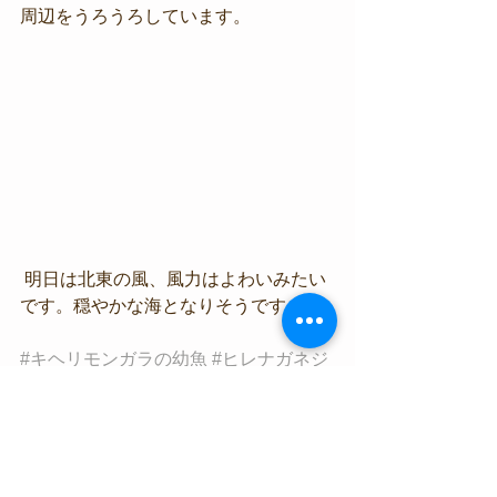
周辺をうろうろしています。
 明日は北東の風、風力はよわいみたい
です。穏やかな海となりそうです。
#キヘリモンガラの幼魚
#ヒレナガネジ
リンボウ
#ハクセンアカホシカクレエ
ビ
#トゲチョウチョウウオ
海況情報
生物情報