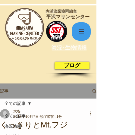
​内浦漁業協同組合
​平沢マリンセンター
海況･生物情報
ブログ
記事
全ての記事
大谷
全ての記事
2018年10月7日
読了時間: 1分
くっきりとMt.フジ
海況情報