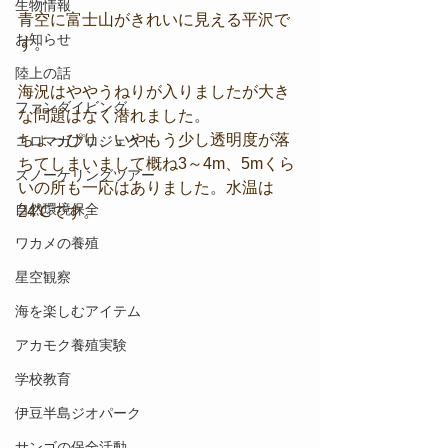
生物情報
青空に富士山がきれいに見える平沢で
お知らせ
す。
陸上の話
海況はややうねりが入りましたが大き
ファンダイビング
な問題はなく潜れました。
ちょっぴり、いやもう少し透明度が落
コロマガプロジェクト
ちてしまいまして概ね3～4m、5mくら
スノーケリングツアー
いの所も一応はありました。水温は
自然環境保全
24℃です。
ワカメの養殖
星空観察
海を楽しむアイテム
アカモク養殖実験
学校教育
伊豆半島ジオパーク
サンゴの保全活動