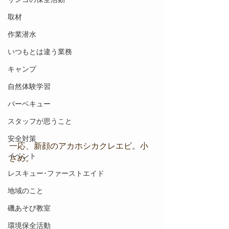
取材
作業潜水
いつもとは違う業務
キャンプ
自然体験学習
バーベキュー
スタッフが思うこと
安全対策
一応、新顔のアカホシカクレエビ。小
イベント
さめ。
レスキュー･ファーストエイド
地域のこと
磯あそび教室
環境保全活動