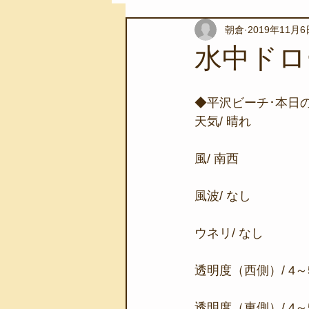
朝倉
2019年11月6
スノーケリングツアー
自然環
水中ドロ
学校教育
伊豆半島ジオパーク
◆平沢ビーチ･本日
天気/ 晴れ
自然体験学習
バーベキュー
風/ 南西
風波/ なし
地域のこと
磯あそび教室
ウネリ/ なし
透明度（西側）/ 4～
透明度（東側）/ 4～