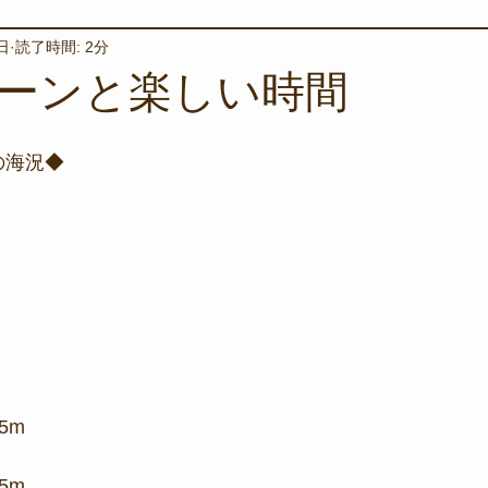
日
読了時間: 2分
境保全
ワカメの養殖
星空観察
海を楽しむアイテム
ーンと楽しい時間
サンゴの保全活動
取材
作業潜水
いつもとは違
の海況◆
スタッフが思うこと
安全対策
イベント
レスキュー
環境保全活動
施設
水中技術実証フィールド
5m
5m