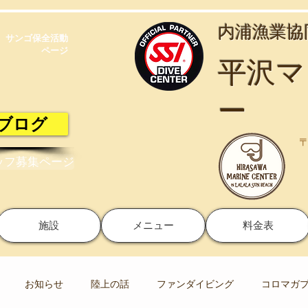
​内浦漁業
サンゴ保全活動​
ページ
​平沢
ー
ブログ
〒
ッフ募集ページ
施設
メニュー
料金表
お知らせ
陸上の話
ファンダイビング
コロマガ