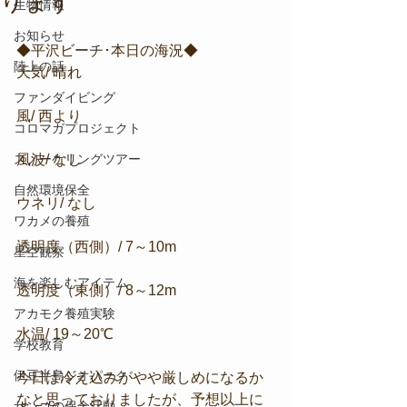
ります
生物情報
お知らせ
◆平沢ビーチ･本日の海況◆
陸上の話
天気/ 晴れ
ファンダイビング
風/ 西より
コロマガプロジェクト
スノーケリングツアー
風波/ なし
自然環境保全
ウネリ/ なし
ワカメの養殖
透明度（西側）/ 7～10m
星空観察
海を楽しむアイテム
透明度（東側）/ 8～12m
アカモク養殖実験
水温/ 19～20℃
学校教育
伊豆半島ジオパーク
今日は冷え込みがやや厳しめになるか
なと思っておりましたが、予想以上に
サンゴの保全活動