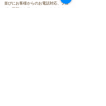
並びにお客様からのお電話対応、ブロ
グの更新をお休みさせていただきま
す。
#スズメダイ
#イサキの大群
#アオウミ
ガメ
海況情報
生物情報
すべて表示
最新記事