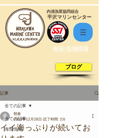
​内浦漁業協同組合
​平沢マリンセンター
海況･生物情報
ブログ
記事
全ての記事
朝倉
全ての記事
2019年12月28日
読了時間: 2分
イイ海っぷりが続いてお
海況情報