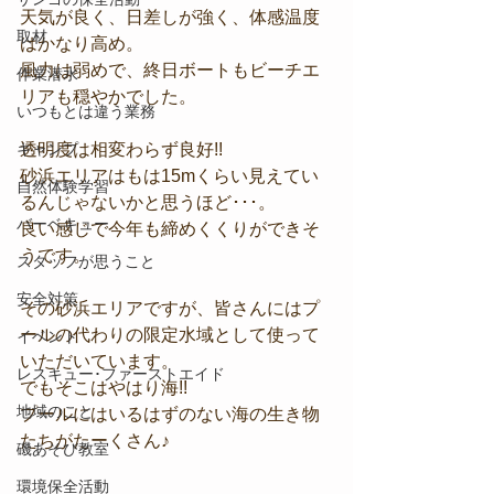
天気が良く、日差しが強く、体感温度
取材
はかなり高め。
風力は弱めで、終日ボートもビーチエ
作業潜水
リアも穏やかでした。
いつもとは違う業務
キャンプ
透明度は相変わらず良好!!
砂浜エリアはもは15mくらい見えてい
自然体験学習
るんじゃないかと思うほど･･･。
バーベキュー
良い感じで今年も締めくくりができそ
うです。
スタッフが思うこと
安全対策
その砂浜エリアですが、皆さんにはプ
ールの代わりの限定水域として使って
イベント
いただいています。
レスキュー･ファーストエイド
でもそこはやはり海!!
地域のこと
プールにはいるはずのない海の生き物
たちがたーくさん♪
磯あそび教室
環境保全活動