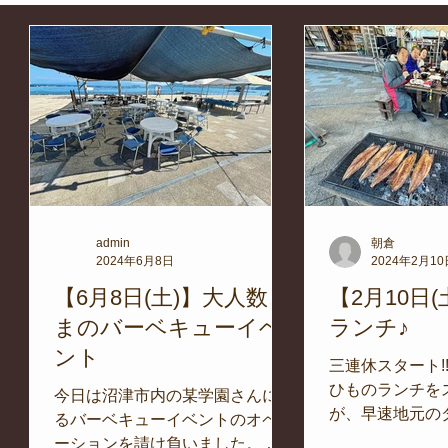
ケリングツアー
自然環境保全
ワカメの養殖
星空観察
養殖実験
学校教育
伊豆半島ジオパーク
サンゴの保全
は違う業務
キャンプ
自然体験学習
バーベキュー
朝倉
admin
2024年6月8日
2024年2月10
イベント
レスキュー･ファーストエイド
地域のこと
バ
【6月8日(土)】大人数さ
【2月10日
?
まのバーベキューイベ
ランチ♪
ント
ベキ
施設
水中技術実証フィールド
三連休スタート!
ひものランチを
今日は沼津市内の某学園さんによ
全
が、早速地元の
るバーベキューイベントのオペレ
」。
プ･エンジェル
ーションを請け負いました。 会