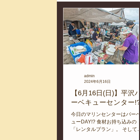
コロマガプロジェクト
スノー
海を楽しむアイテム
アカモク
取材
作業潜水
いつもと
admin
2024年6月16日
スタッフが思うこと
安全対策
【6月16日(日)】平沢
ーベキューセンター!
磯あそび教室
今日のマリンセンターはバー
環境保全活動
ューDAY!? 食材お持ち込みの
「レンタルプラン」。 そして
てお任せの「おまかせプラン