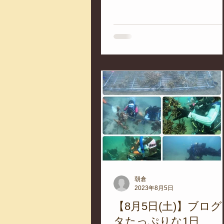
いよいよバーベキューのシー
ン。 ダイビングされる方もし
い方も、ロケーションバツグ
海辺のバーベキューはいかが
か？ 詳しくこちらをご覧下さ
い。...
朝倉
2023年8月5日
【8月5日(土)】ブロ
タたっぷりな1日