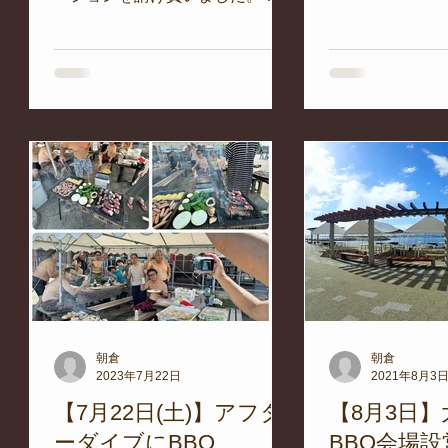
ズ
ご注文をいただ
場はこんな感じ。 天気に恵まれ
な
ぱりひものは焼き
ましたが、陽気的に風通しと日除
ンの
うなるとこのよ
けは必須。 約65名様の日除けス
です
スタイルになるの
ペースをつくるのには、ちょっと
工夫を要しました。 皆さん、楽
しそう♪...
朝倉
朝倉
2023年7月22日
2021年8月3
グネ
【7月22日(土)】アフタ
【8月3日
ーダイブにBBQ
BBQ会場設