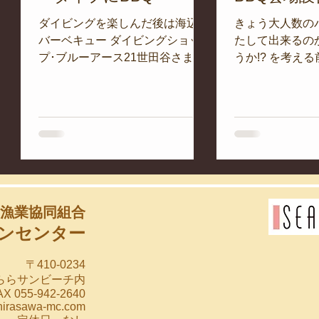
イ
ダイビングを楽しんだ後は海辺の
きょう大人数の
潮
バーベキュー ダイビングショッ
たして出来るのか
で、
プ･ブルーアース21世田谷さまご
うか!? を考える
。
一行。 7月に入り、マリンセンタ
めてしまったわ
ウネ
ースタッフはキッチンでも大活躍
日陰づくり。 
して
です。 皆さんもいかがですか？
で出来ました!!
平沢マリンセンターのBBQペー
タッフもかなり
ジへ さてさて東側の深場。...
かり手慣れてき
ちょい。...
漁業協同組合
ンセンター
〒410-0234
らららサンビーチ内
X 055-942-2640
hirasawa-mc.com