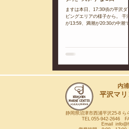
ますは本日、17:30頃の平沢ダ
ビングエリアの様子から。 干
が13:59、満潮が20:30の中潮
ちょうど上げ潮時の動画です
南西風のパシャつきと微妙な
リが見られますが、予想に反
ウネリっぷりは小さいです。...
内浦
平沢マリ
静岡県沼津市西浦平沢25-8 
TEL 055-942-2646 FA
Email
info@