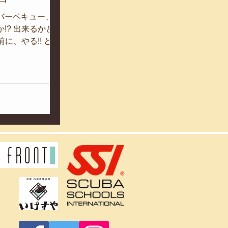
バーベキュー、果
!? 出来るかど
前に、やる!! と決
けですが、問題は
しかしこんな感じ
 マリンセンタース
こういうのにすっ
て、ちょちょいの