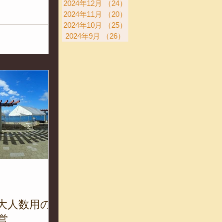
2024年12月
（24）
24件の記事
きました。 やっ
2024年11月
（20）
20件の記事
たてが勝負!! そ
2024年10月
（25）
25件の記事
うにバーベキュー
2024年9月
（26）
26件の記事
でした。...
日
】大人数用の
営