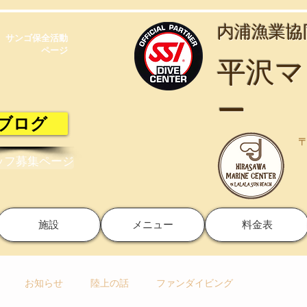
​内浦漁業
サンゴ保全活動​
ページ
​平沢
ー
ブログ
〒
ッフ募集ページ
施設
メニュー
料金表
お知らせ
陸上の話
ファンダイビング