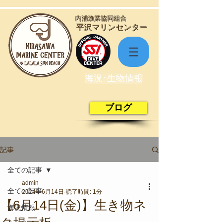
​内浦漁業協同組合
​平沢マリンセンター
海況･生物情報
ブログ
記事
全ての記事
admin
全ての記事
2024年6月14日
読了時間: 1分
【6月14日(金)】生き物ネ
海況情報