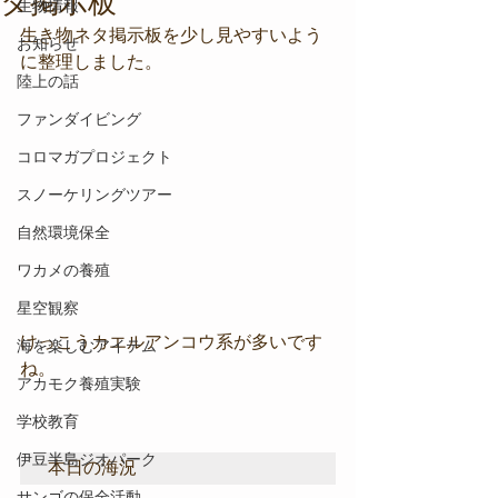
タ掲示板
生物情報
生き物ネタ掲示板を少し見やすいよう
お知らせ
に整理しました。
陸上の話
ファンダイビング
コロマガプロジェクト
スノーケリングツアー
自然環境保全
ワカメの養殖
星空観察
けっこうカエルアンコウ系が多いです
海を楽しむアイテム
ね。
アカモク養殖実験
学校教育
伊豆半島ジオパーク
本日の海況
サンゴの保全活動