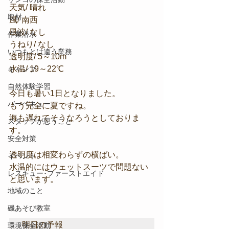
天気/ 晴れ
取材
風/ 南西
風波/ なし
作業潜水
うねり/ なし
いつもとは違う業務
透明度/ 5～10m
水温/ 19～22℃
キャンプ
自然体験学習
今日も暑い1日となりました。
バーベキュー
もう完全に夏ですね。
海も遅れてそうなろうとしておりま
スタッフが思うこと
す。
安全対策
透明度は相変わらずの横ばい。
イベント
水温的にはウェットスーツで問題ない
レスキュー･ファーストエイド
と思います。
地域のこと
磯あそび教室
明日の予報
環境保全活動