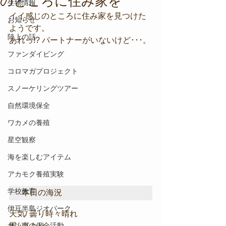
のところに住み家を
生物情報
イイ感じのところに住み家を見つけた
お知らせ
ようです。
陸上の話
あれっ!? パートナーがいないけど･･･。
ファンダイビング
コロマガプロジェクト
スノーケリングツアー
自然環境保全
ワカメの養殖
星空観察
海を楽しむアイテム
アカモク養殖実験
学校教育
本日の海況
伊豆半島ジオパーク
天気/ 曇り時々晴れ
サンゴの保全活動
風/ 東より