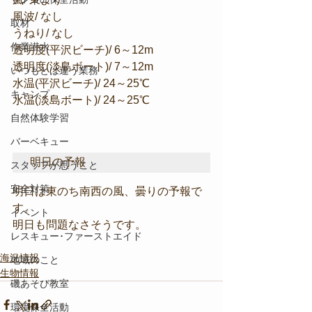
風波/ なし
取材
うねり/ なし
作業潜水
透明度(平沢ビーチ)/ 6～12m
透明度(淡島ボート)/ 7～12m
いつもとは違う業務
水温(平沢ビーチ)/ 24～25℃
キャンプ
水温(淡島ボート)/ 24～25℃
自然体験学習
バーベキュー
明日の予報
スタッフが思うこと
安全対策
明日は東のち南西の風、曇りの予報で
す。
イベント
明日も問題なさそうです。
レスキュー･ファーストエイド
海況情報
地域のこと
生物情報
磯あそび教室
環境保全活動