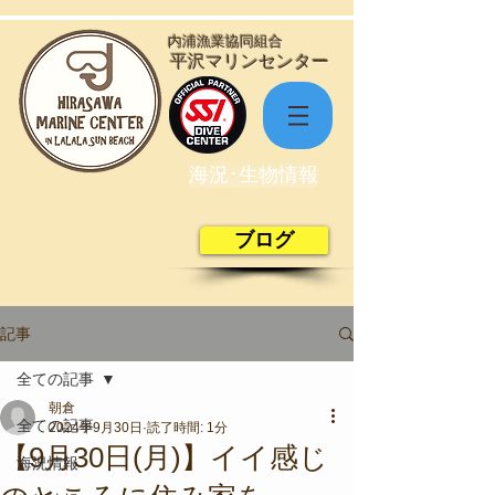
​内浦漁業協同組合
​平沢マリンセンター
海況･生物情報
ブログ
記事
全ての記事
朝倉
全ての記事
2024年9月30日
読了時間: 1分
【9月30日(月)】イイ感じ
海況情報