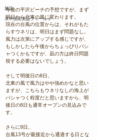
施設
今後の平沢ビーチの予想ですが、まず
明日から北東の風に変わります。
水中技術実証フィールド
現在の台風の位置からは、それがもた
らすウネリは、明日はまず問題なし。
風力は次第にアップする感じですが、
もしかしたら午後からちょっぴりパシ
ャつくかもですが、凪の方は終日問題
視する必要はないでしょう。
そして明後日の8日。
北東の風で風力はやや強めかなと思い
ますが、こちらもウネリなしの海上が
パシャつく程度だと思いますから、明
後日の8日も通常オープンの見込みで
す。
さらに9日。
台風13号が最接近から通過する日とな