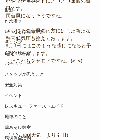
いやしかしホントにノロノロ速度の台
風です。
取材
雨台風になりそうですね。
作業潜水
さらにその台風の南方にはまた新たな
いつもとは違う業務
熱帯低気圧も控えております。
キャンプ
8月9日にはこのような感じになると予
自然体験学習
想されております。
またこれもクセモノですね。(>_<)
バーベキュー
スタッフが思うこと
安全対策
イベント
レスキュー･ファーストエイド
地域のこと
磯あそび教室
（「Yahoo!天気」より引用）
環境保全活動