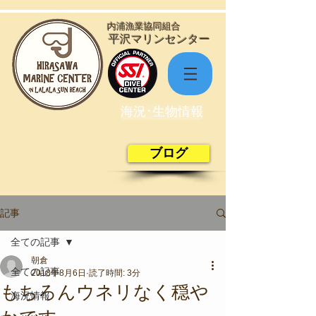
​内浦漁業協同組合
​平沢マリンセンター
海況･生物情報
ブログ
記事
全ての記事
朝倉
全ての記事
2018年8月6日
読了時間: 3分
もちろんウネリなく穏や
海況情報