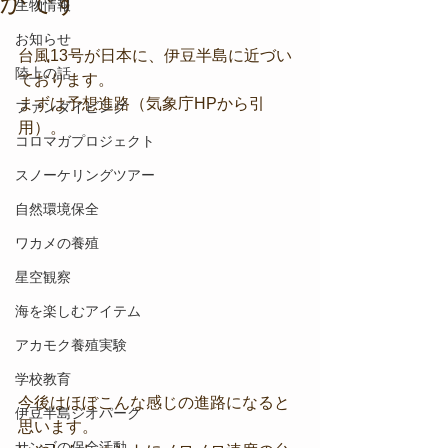
かです
生物情報
お知らせ
台風13号が日本に、伊豆半島に近づい
陸上の話
ております。
まずは予想進路（気象庁HPから引
ファンダイビング
用）。
コロマガプロジェクト
スノーケリングツアー
自然環境保全
ワカメの養殖
星空観察
海を楽しむアイテム
アカモク養殖実験
学校教育
今後はほぼこんな感じの進路になると
伊豆半島ジオパーク
思います。
サンゴの保全活動