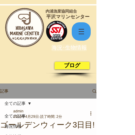
​内浦漁業協同組合
​平沢マリンセンター
海況･生物情報
ブログ
記事
全ての記事
admin
全ての記事
2019年4月29日
読了時間: 2分
ゴールデンウィーク3日目!
海況情報