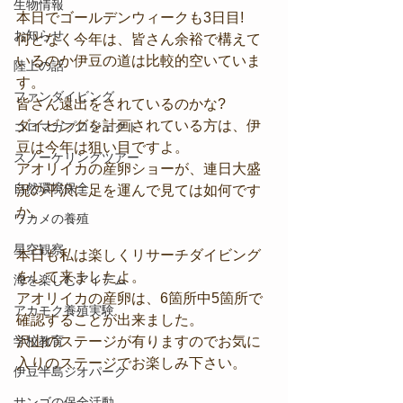
生物情報
本日でゴールデンウィークも3日目!
お知らせ
何となく今年は、皆さん余裕で構えて
いるのか伊豆の道は比較的空いていま
陸上の話
す。
ファンダイビング
皆さん遠出をされているのかな?
ダイビングを計画されている方は、伊
コロマガプロジェクト
豆は今年は狙い目ですよ。
スノーケリングツアー
アオリイカの産卵ショーが、連日大盛
自然環境保全
況の平沢に足を運んで見ては如何です
か。
ワカメの養殖
星空観察
本日も私は楽しくリサーチダイビング
をして来ましたよ。
海を楽しむアイテム
アオリイカの産卵は、6箇所中5箇所で
アカモク養殖実験
確認することが出来ました。
学校教育
沢山のステージが有りますのでお気に
入りのステージでお楽しみ下さい。
伊豆半島ジオパーク
サンゴの保全活動