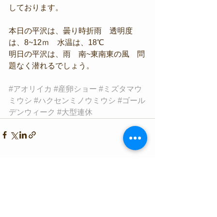
しております。
本日の平沢は、曇り時折雨　透明度
は、8~12ｍ　水温は、18℃
明日の平沢は、雨　南~東南東の風　問
題なく潜れるでしょう。
#アオリイカ
#産卵ショー
#ミズタマウ
ミウシ
#ハクセンミノウミウシ
#ゴール
デンウィーク
#大型連休
すべて表示
最新記事