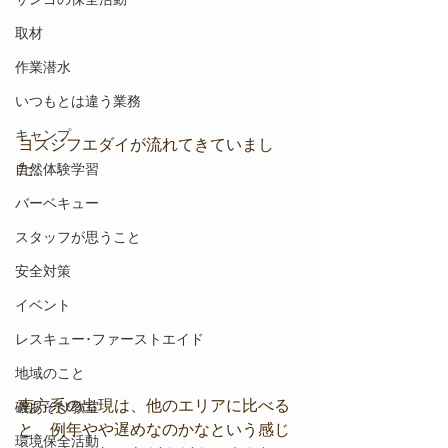
取材
作業潜水
いつもとは違う業務
キャンプ
ヨスジフエダイが流れてきていまし
た。
自然体験学習
バーベキュー
スタッフが思うこと
安全対策
イベント
レスキュー･ファーストエイド
地域のこと
南方系の出現は、他のエリアに比べる
磯あそび教室
と、例年やや遅めなのかなという感じ
環境保全活動