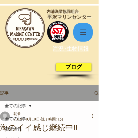
​内浦漁業協同組合
​平沢マリンセンター
海況･生物情報
ブログ
記事
全ての記事
朝倉
全ての記事
2019年9月19日
読了時間: 1分
海のイイ感じ継続中!!
海況情報