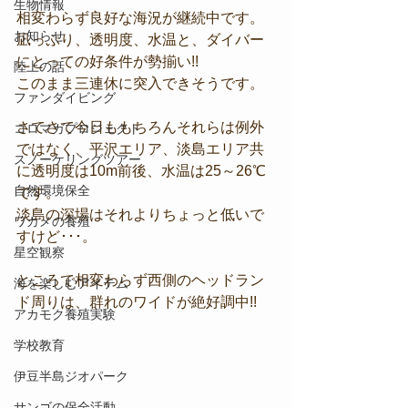
生物情報
相変わらず良好な海況が継続中です。
お知らせ
凪っぷり、透明度、水温と、ダイバー
にとっての好条件が勢揃い!!
陸上の話
このまま三連休に突入できそうです。
ファンダイビング
さてさて今日ももちろんそれらは例外
コロマガプロジェクト
ではなく、平沢エリア、淡島エリア共
スノーケリングツアー
に透明度は10m前後、水温は25～26℃
自然環境保全
です。
淡島の深場はそれよりちょっと低いで
ワカメの養殖
すけど･･･。
星空観察
ところで相変わらず西側のヘッドラン
海を楽しむアイテム
ド周りは、群れのワイドが絶好調中!! 
アカモク養殖実験
学校教育
伊豆半島ジオパーク
サンゴの保全活動