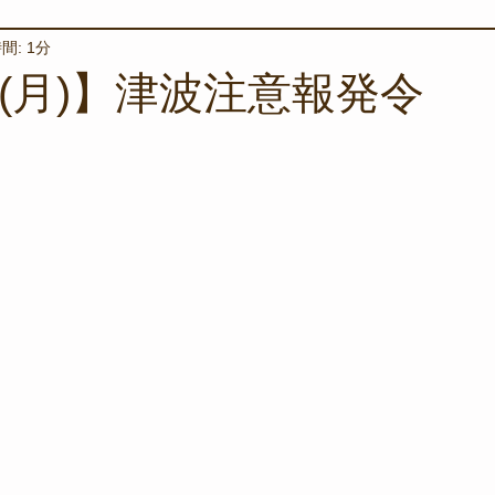
間: 1分
境保全
ワカメの養殖
星空観察
海を楽しむアイテム
日(月)】津波注意報発令
サンゴの保全活動
取材
作業潜水
いつもとは違
スタッフが思うこと
安全対策
イベント
レスキュー
環境保全活動
施設
水中技術実証フィールド