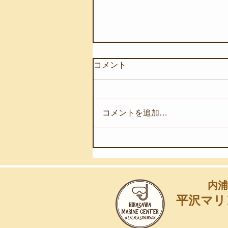
コメント
コメントを追加…
【8月7日(金)】深海の奇跡を
浅海へ
内浦
平沢マリ