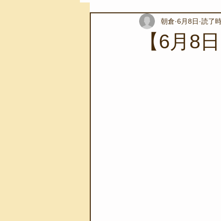
朝倉
6月8日
読了時
スノーケリングツアー
自然環
【6月8
学校教育
伊豆半島ジオパーク
自然体験学習
バーベキュー
地域のこと
磯あそび教室