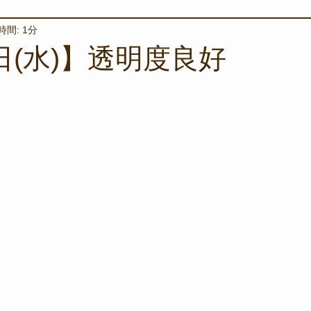
時間: 1分
境保全
ワカメの養殖
星空観察
海を楽しむアイテム
日(水)】透明度良好
サンゴの保全活動
取材
作業潜水
いつもとは違
スタッフが思うこと
安全対策
イベント
レスキュー
環境保全活動
施設
水中技術実証フィールド