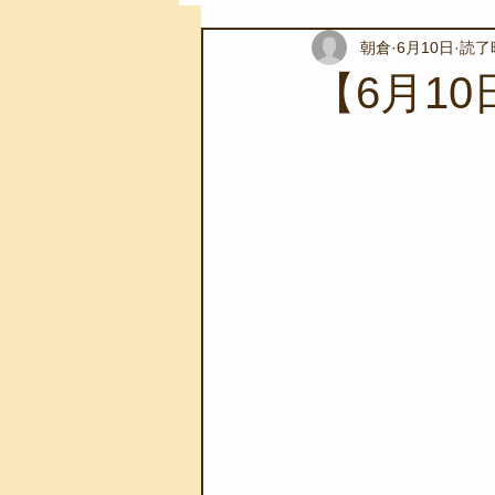
朝倉
6月10日
読了
スノーケリングツアー
自然環
【6月10
学校教育
伊豆半島ジオパーク
自然体験学習
バーベキュー
地域のこと
磯あそび教室