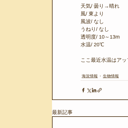
天気/ 曇り→晴れ
風/ 東より
風波/ なし
うねり/ なし
透明度/ 10～13m
水温/ 20℃
ここ最近水温はアッ
海況情報
生物情報
最新記事