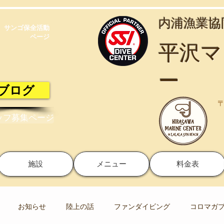
​内浦漁業
サンゴ保全活動​
ページ
​平沢
ー
ブログ
〒
ッフ募集ページ
施設
メニュー
料金表
お知らせ
陸上の話
ファンダイビング
コロマガ