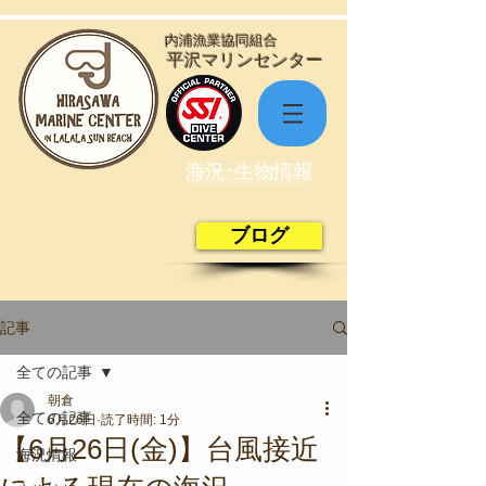
​内浦漁業協同組合
​平沢マリンセンター
海況･生物情報
ブログ
記事
全ての記事
朝倉
全ての記事
6月26日
読了時間: 1分
【6月26日(金)】台風接近
海況情報