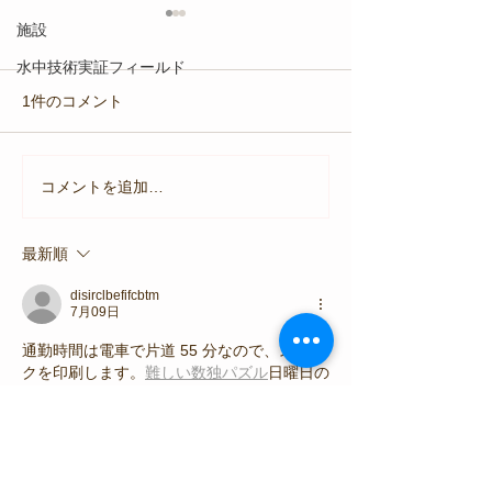
施設
水中技術実証フィールド
1件のコメント
コメントを追加…
【8月7日(金)】深海の奇跡
【8月6日(木)
を浅海へ
ノーケリング教
最新順
disirclbefifcbtm
7月09日
通勤時間は電車で片道 55 分なので、スタッ
クを印刷します。
難しい数独パズル
日曜日の
夜に、乗車ごとに 1 つノックアウトしま
す。 邪悪な難易度は実際には邪悪で、1 人
が終わるまでに 3 日かかりました。これ
は、私の古いパズル バロンのサブスクリプ
ションが失効して以来、そのようなことはあ