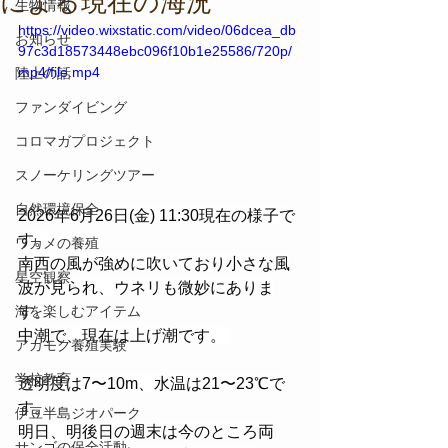
による現在の海況
生物情報
https://video.wixstatic.com/video/06dcea_db
お知らせ
97c3d18573448ebc096f10b1e25586/720p/
mp4/file.mp4
陸上の話
ファンダイビング
コロマガプロジェクト
スノーケリングツアー
自然環境保全
2026年6月26日(金) 11:30現在の様子で
す。 
ワカメの養殖
南西の風が強めに吹いており小さな風
星空観察
波が見られ、ウネリも微妙にありま
す。 
海を楽しむアイテム
中潮で、現在は上げ潮です。 
アカモク養殖実験
学校教育
透明度は7〜10m、水温は21〜23℃で
す。
伊豆半島ジオパーク
明日、明後日の週末は今のところ両
サンゴの保全活動