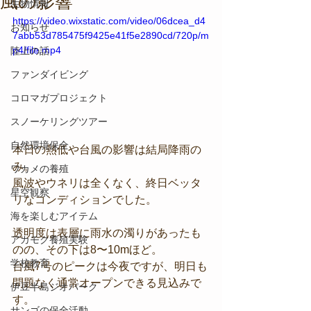
風の影響
生物情報
https://video.wixstatic.com/video/06dcea_d4
お知らせ
7abb53d785475f9425e41f5e2890cd/720p/m
p4/file.mp4
陸上の話
ファンダイビング
コロマガプロジェクト
スノーケリングツアー
自然環境保全
本日の熱低や台風の影響は結局降雨の
み。
ワカメの養殖
風波やウネリは全くなく、終日ベッタ
星空観察
リなコンディションでした。
海を楽しむアイテム
透明度は表層に雨水の濁りがあったも
アカモク養殖実験
のの、その下は8〜10mほど。
学校教育
台風7号のピークは今夜ですが、明日も
問題なく通常オープンできる見込みで
伊豆半島ジオパーク
す。
サンゴの保全活動