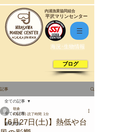
​内浦漁業協同組合
​平沢マリンセンター
海況･生物情報
ブログ
記事
全ての記事
朝倉
全ての記事
6月27日
読了時間: 1分
【6月27日(土)】熱低や台
海況情報