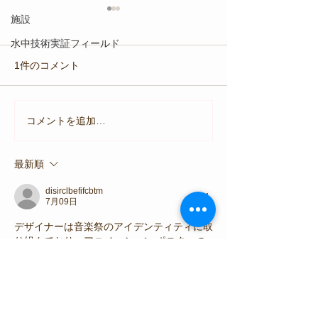
施設
水中技術実証フィールド
1件のコメント
コメントを追加…
【8月6日(木)】団体様のス
【8月4日(火)
ノーケリング教室
り始めました
最新順
disirclbefifcbtm
7月09日
デザイナーは音楽祭のアイデンティティに取
り組んでおり、アニメーション ポスターの
キネティック モアレの背景が必要でした。 
本
パターンジェネレーター
自分の p5.js スケ
ッチを書く必要がなかったほどのパラメータ
範囲があります。 PNG をエクスポートし、
AE にインポート、アニメイト、完了。