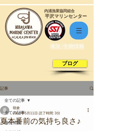
​内浦漁業協同組合
​平沢マリンセンター
海況･生物情報
ブログ
記事
全ての記事
朝倉
全ての記事
2018年5月11日
読了時間: 3分
夏本番前の気持ち良さ♪
海況情報