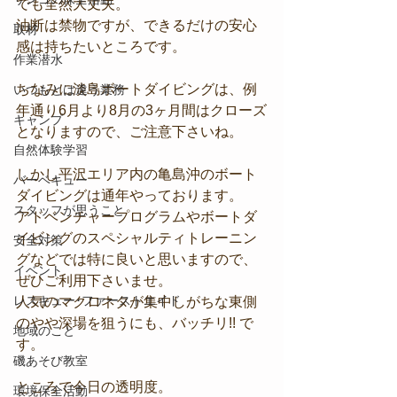
でも全然大丈夫。
油断は禁物ですが、できるだけの安心
取材
感は持ちたいところです。
作業潜水
ちなみに淡島ボートダイビングは、例
いつもとは違う業務
年通り6月より8月の3ヶ月間はクローズ
キャンプ
となりますので、ご注意下さいね。
自然体験学習
しかし平沢エリア内の亀島沖のボート
バーベキュー
ダイビングは通年やっております。
スタッフが思うこと
アドベンチャープログラムやボートダ
イビングのスペシャルティトレーニン
安全対策
グなどでは特に良いと思いますので、
イベント
ぜひご利用下さいませ。
レスキュー･ファーストエイド
人気のマクロネタが集中しがちな東側
のやや深場を狙うにも、バッチリ!! で
地域のこと
す。
磯あそび教室
ところで今日の透明度。
環境保全活動