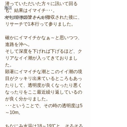
潜っていただいた方々に訊いて回る
施設
も、結果はイマイチ･･･。
そしてその皆さんが撤収された後に、
水中技術実証フィールド
リサーチで1本行って参りました。
確かにイマイチかなぁ～と思いつつ、
進路を沖へ。
そして深度を下げれば下げるほど、ク
リアなイイ潮が入ってきておりまし
た。
顕著にイマイチな潮とこのイイ潮の境
目がクッキリ出来ているところもあっ
たりして、透明度が良くなったり悪く
なったりをここ最近繰り返しているの
が良く分かりました。
･･･ということで、その時の透明度は5
～10m。
ちなにみ水温は18～19℃と、そろそろ