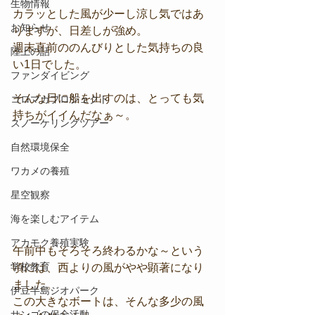
生物情報
カラッとした風が少ーし涼し気ではあ
お知らせ
りますが、日差しが強め。
週末直前ののんびりとした気持ちの良
陸上の話
い1日でした。
ファンダイビング
そんな日に船を出すのは、とっても気
コロマガプロジェクト
持ちがイイんだなぁ～。
スノーケリングツアー
自然環境保全
ワカメの養殖
星空観察
海を楽しむアイテム
アカモク養殖実験
午前中もそろそろ終わるかな～という
学校教育
頃には、西よりの風がやや顕著になり
ました。
伊豆半島ジオパーク
この大きなボートは、そんな多少の風
サンゴの保全活動