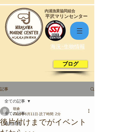
​内浦漁業協同組合
​平沢マリンセンター
海況･生物情報
ブログ
記事
全ての記事
朝倉
全ての記事
2019年6月11日
読了時間: 2分
後片付けまでがイベント
海況情報