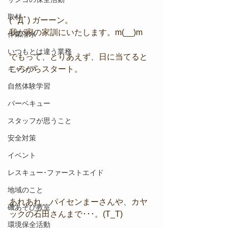
取材
( ﾟДﾟ) ガーーン。
我が家の家訓にいたします。m(__)m
作業潜水
いつもとは違う業務
でもって、とりあえず、日に当てると
キャンプ
ころからスタート。
自然体験学習
バーベキュー
スタッフが思うこと
安全対策
イベント
レスキュー･ファーストエイド
地域のこと
あれあれ、パイセンまーさんや、カヤ
磯あそび教室
ックの石田さんまで･･･。(T_T)
環境保全活動