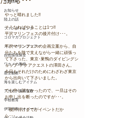
だから･･･
生物情報
お知らせ
やっと晴れました!!
陸上の話
そうなればやることは1つ!!
ファンダイビング
平沢マリンフェスの後片付け･･･。
コロマガプロジェクト
スノーケリングツアー
平沢マリンフェスの企画立案から、自
分たちを陰で支えながら一緒に頑張っ
自然環境保全
て下さった、東京･巣鴨のダイビングシ
ワカメの養殖
ョップ･アクアクエストの澤田さん。
今日もそれだけのためにわざわざ東京
星空観察
から出向いて下さいました。
海を楽しむアイテム
でも申し訳なかったので、一旦はその
アカモク養殖実験
お申し出を断ったのですが･･･。
学校教育
伊豆半島ジオパーク
「後片付けまでがイベントだか
ら･･･。」
サンゴの保全活動