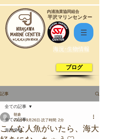
​内浦漁業協同組合
​平沢マリンセンター
海況･生物情報
ブログ
記事
全ての記事
朝倉
全ての記事
2019年9月26日
読了時間: 2分
こんな人魚がいたら、海大
海況情報