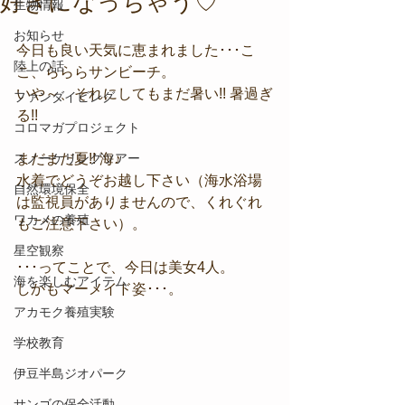
好きになっちゃう♡
生物情報
お知らせ
今日も良い天気に恵まれました･･･こ
陸上の話
こ、らららサンビーチ。
いや～、それにしてもまだ暑い!! 暑過ぎ
ファンダイビング
る!!
コロマガプロジェクト
スノーケリングツアー
まだまだ夏!! 海♪
水着でどうぞお越し下さい（海水浴場
自然環境保全
は監視員がありませんので、くれぐれ
ワカメの養殖
もご注意下さい）。
星空観察
･･･ってことで、今日は美女4人。
海を楽しむアイテム
しかもマーメイド姿･･･。
アカモク養殖実験
学校教育
伊豆半島ジオパーク
サンゴの保全活動