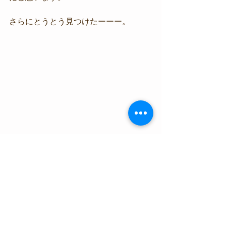
さらにとうとう見つけたーーー。
意外なところに居やがりました。
水中スクーターを使ってネタ探し。
スピードがちょうど良くってなかなか
使えます。
なにしろ楽に広範囲探せるし･･･。
さてさて明日ですが、明日も嬉しい東