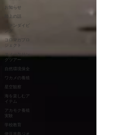
お知らせ
陸上の話
ファンダイビ
ング
コロマガプロ
ジェクト
スノーケリン
グツアー
自然環境保全
ワカメの養殖
星空観察
海を楽しむア
イテム
アカモク養殖
実験
学校教育
伊豆半島ジオ