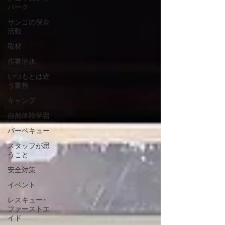
パーク
サンゴの保全
活動
取材
作業潜水
いつもとは違
う業務
キャンプ
自然体験学習
バーベキュー
スタッフが思
うこと
安全対策
イベント
レスキュー･
ファーストエ
イド