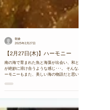
朝倉
2025年2月27日
【2月27日(木)】ハーモニー
南の海で育まれた魚と海藻が出会い、和と洋
が絶妙に溶け合うような感じ･･･。 そんなハ
ーモニーもまた、美しい海の物語だと思いま
せんか？ 本日の海況 天気/ 晴れ 風/ 静穏→南
西 風波/ なし うねり/ なし 透明度/ 6～8m 水