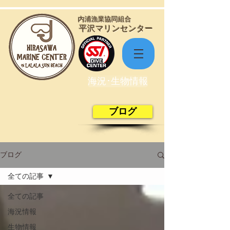
​内浦漁業協同組合
​平沢マリンセンター
海況･生物情報
ブログ
ブログ
全ての記事
全ての記事
海況情報
生物情報