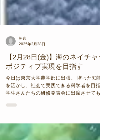
朝倉
2025年2月28日
【2月28日(金)】海のネイチャー
ポジティブ実現を目指す
今日は東京大学農学部に出張。 培った知識
を活かし、社会で実践できる科学者を目指す
学生さんたちの研修発表会に出席させてもら
いました。 内浦や西浦地区の海のネイチャ
ーポジティブ実現を目指す具体的手法が描か
れた発表でした。 来年度からは平沢を中心
に実践してみる予定です。...