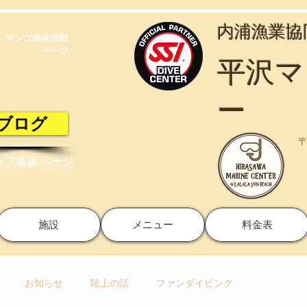
​内浦漁業
サンゴ保全活動​
ページ
​平沢
ー
ブログ
〒
ッフ募集ページ
施設
メニュー
料金表
お知らせ
陸上の話
ファンダイビング