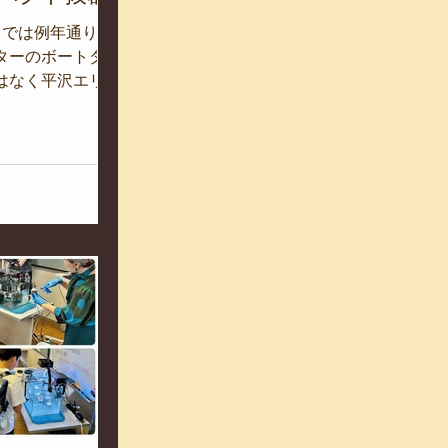
までは例年通り、
ターのボートダイ
はなく平沢エリア
ります。 注目ポ
トブイ直下の洞
、アカハタ、オオモ
ユカタハタなど、
のかな⁇）にはた
ップ。...