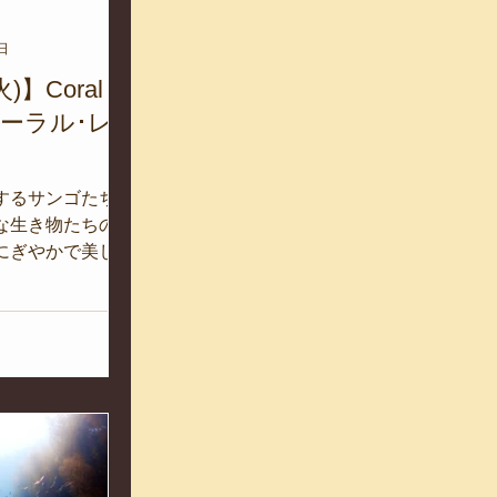
日
)】Coral
コーラル･レ
するサンゴたち。
な生き物たちのか
にぎやかで美しい
り出しています。
サンゴたちの生態
どの影響によっ
れど急速に変化し