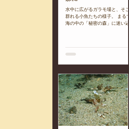
水中に広がるガラモ場と、そ
群れる小魚たちの様子。 まる
海の中の「秘密の森」に迷い
だような光景です。 この時期
は、強めの陽射しが水中に差
み、いっそう輝きを増します
そして藻場にはマアジやクロ
イシモチ、タカベやムツなど
くさんの魚たちが姿を見せて
ます。...