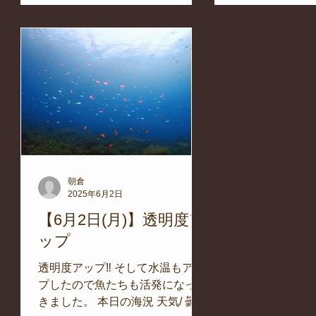
に走り抜けていき
朝倉
2025年6月2日
サ
【6月2日(月)】透明度ア
ップ
遭遇
透明度アップ‼ そして水温もアッ
系か
プしたので魚たちも活発になって
品で
きました。 本日の海況 天気/ 曇り