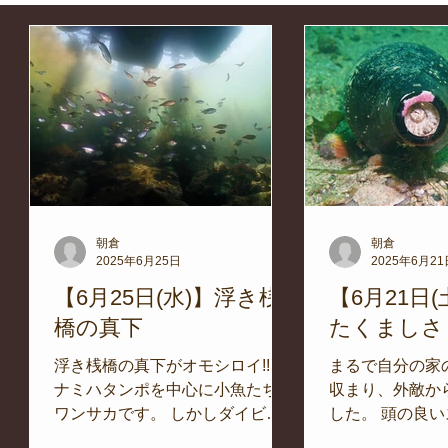
ケリングツアー
自然環境保全
ワカメの養殖
星空観察
養殖実験
学校教育
伊豆半島ジオパーク
サンゴの保全
は違う業務
キャンプ
自然体験学習
バーベキュー
朝倉
朝倉
2025年6月25日
2025年6月21
イベント
レスキュー･ファーストエイド
地域のこと
恒
【6月25日(水)】浮き桟
【6月21日
ル
橋の真下
たくましさ
施設
浮き桟橋の真下がオモシロイ!! ミ
水中技術実証フィールド
まるで自分の家
ナミハタンポを中心に小魚たちが
収まり、外敵か
高
ワンサカです。 しかしダイビン
した。 頭の良
ん
グボートの離岸･着岸時はご遠慮
はの行動ですね
ンセ