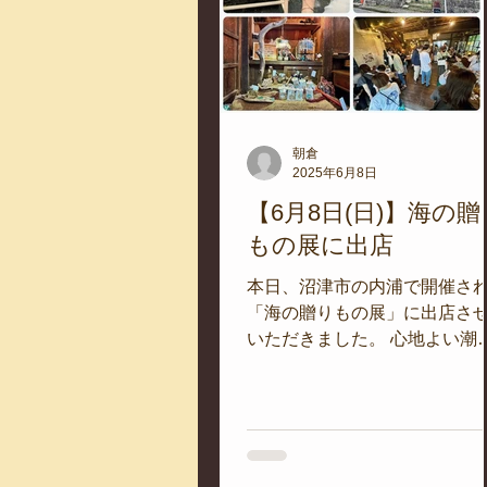
朝倉
2025年6月8日
【6月8日(日)】海の贈
もの展に出店
本日、沼津市の内浦で開催さ
「海の贈りもの展」に出店さ
いただきました。 心地よい潮
が吹く中、多くの方々にご来
ただき、本当に感謝の気持ち
っぱいです。 会場では、海を
ーマにしたさまざまな作品や
が並び、まさに「贈りもの」