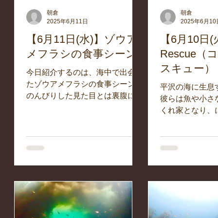
朝倉
朝倉
2025年6月11日
2025年6月10
の
【6月11日(水)】ゾウア
【6月10日(火
メフラシの食事シーン
Rescue（
スキュー）
っか
今日紹介するのは、海中で出会っ
グ。
たゾウアメフラシの食事シーン。
平沢の海に生息
よく
のんびりした見た目とは裏腹に、
彼らは魚や小さ
して
たくましく生きる姿が印象的でし
くれ家となり、
み
た。 ゾウアメフラシは、日本近
海の世界をつく
は絶
海でも見られる軟体動物で、最大
しかし今、その
ング
40cmを超えることもある存在感
が、気候変動な
残っ
のある生き物です。...
て、静かに、け
証
ています。...