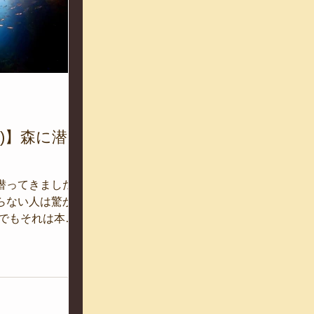
日
金)】森に潜っ
潜ってきました」
らない人は驚かれ
 でもそれは本
の中は、まるで水
ユラ揺れる海藻た
に静かに立ち並
ってムツの群れ
舞う木の葉のよう