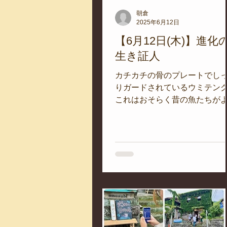
朝倉
2025年6月12日
【6月12日(木)】進化
生き証人
カチカチの骨のプレートでし
りガードされているウミテン
これはおそらく昔の魚たちが
持っていた高い防御力を意図
いる特徴でしょう。 そんな鎧
たいな身体を持つ仲間の多く
滅しちゃいましたが、ウミテ
はニッチな環境でうまく生き
てきた、いわば「進化の生き
人」...