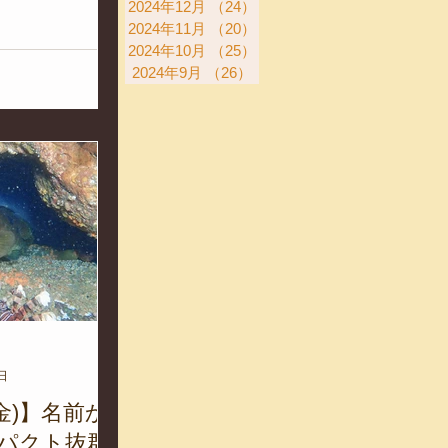
2024年12月
（24）
24件の記事
用して生活する海
2024年11月
（20）
20件の記事
姿から、環境の変
2024年10月
（25）
25件の記事
ましさを感じま
2024年9月
（26）
26件の記事
気/ 晴れ 風/ 南
り/...
日
(金)】名前か
パクト抜群