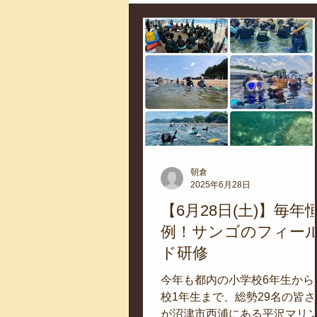
コロマガプロジェクト
スノー
海を楽しむアイテム
アカモク
取材
作業潜水
いつもと
朝倉
2025年6月28日
スタッフが思うこと
安全対策
【6月28日(土)】毎年
例！サンゴのフィー
ド研修
磯あそび教室
環境保全活動
今年も都内の小学校6年生から
校1年生まで、総勢29名の皆さ
が沼津市西浦にある平沢マリ