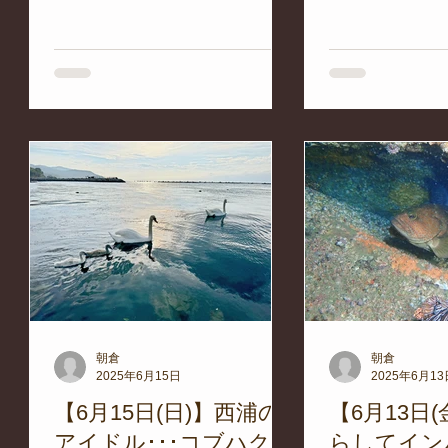
下さいね。 ボートのエンジン音
工物をうまく利
の
が大きく、もしくは間近に聴こえ
の生き物たちの
ーケ
る際は立入禁止、もしくは直ちに
化や生態のたく
性サ
エントリー/エキジットスロープ
す。 本日の海況 天
てみ
の方に移動して下さい。...
西 風波/ なし うね
朝倉
朝倉
2025年6月15日
2025年6月13
の
【6月15日(日)】西浦の
【6月13日
アイドル･･･コブハクチ
らしてイン