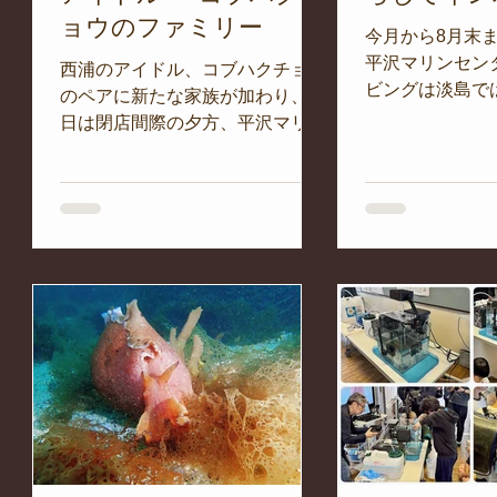
ョウのファミリー
こに
今月から8月末
で
平沢マリンセン
西浦のアイドル、コブハクチョウ
込ん
ビングは淡島で
のペアに新たな家族が加わり、今
内・亀島沖とな
日は閉店間際の夕方、平沢マリン
し込
イントは、ボー
センターの前に遊びに来てくれま
。
穴!! そこには
した。 人馴れして、かなり近く
ホシ
ンハタ、クエ、
まで寄ってきてくれました。 1日
、た
ハタ好き（いる
の締めくくりに相応しいシーンで
くれ
まらないラインナ
した。 本日の海況 天気/ 雨→晴れ
風/ 南西 風波/...