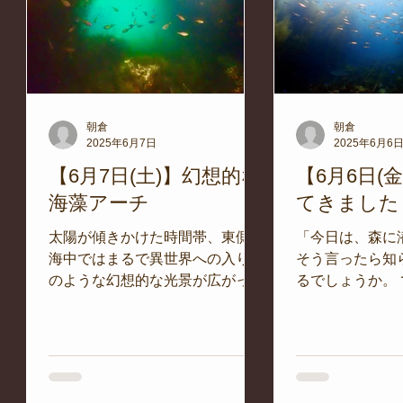
朝倉
朝倉
2025年6月7日
2025年6月6
り
【6月7日(土)】幻想的な
【6月6日(
海藻アーチ
てきました
れた
太陽が傾きかけた時間帯、東側の
「今日は、森に
せて
海中ではまるで異世界への入り口
そう言ったら知
風
のような幻想的な光景が広がって
るでしょうか。
場い
いました。 青く輝くスポットに
当。 平沢の海
でい
自然の光が差し込み、周囲を取り
中の森。 ユラ
テ
囲む海藻が水面まで達しアーチを
ちは木々のよう
商品
形成、小さな魚たちがその中を自
び、その間をぬ
のよ
由に泳ぎまわっていました。...
が、まるで風に